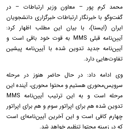
محمد كرم پور – معاون وزير ارتباطات – در
گفت‌و‌گو با خبرنگار ارتباطات خبرگزاري دانشجويان
ايران (ايسنا)، با بيان اين مطلب اظهار كرد:
آيين‌نامه قبلي MMS به قوت خود باقي است و
آيين‌نامه جديد تدوين شده با آيين‌نامه پيشين
تفاوت‌هايي دارد.
وي ادامه داد: در حال حاضر هنوز در مرحله
سرويس‌محوري هستيم و محتوا محوري، آينده اين
مرحله است و به اين ترتيب آيين‌نامه MMS
تدوين شده هم براي اپراتور سوم و هم براي اپراتور
چهارم كافي است و اين آخرين آيين‌نامه‌اي است
كه در زمينه محتوا تنظيم خواهد شد.