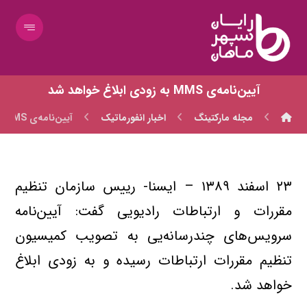
آيين‌نامه‌ي MMS به زودي ابلاغ خواهد شد
مجله مارکتینگ
اخبار انفورماتیک
آيين‌نامه‌ي MMS به زودي ابلاغ خواهد شد
۲۳ اسفند ۱۳۸۹ – ايسنا- رييس سازمان تنظيم
مقررات و ارتباطات راديويي گفت: آيين‌نامه
سرويس‌هاي چندرسانه‌يي به تصويب كميسيون
تنظيم مقررات ارتباطات رسيده و به زودي ابلاغ
خواهد شد.