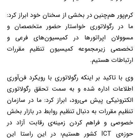
كرم‌پور هم‌چنين در بخشي از سخنان خود ابراز كرد:
ما در رگولاتوري خواستار حضور متخصصان و
مسوولان اپراتورها در كميسيون‌هاي فرعي و
تخصصي زيرمجموعه كميسيون تنظيم مقررات
ارتباطات هستيم.
وي با تاكيد بر اينكه رگولاتوري با رويكرد فن‌آوري
اطلاعات اداره شده و به سمت تحقق رگولاتوري
الكترونيكي پيش مي‌رود، ابراز كرد: ما در سازمان
تنظيم مقررات به دنبال تنظيم روابط در بازار بخش
خصوصي و فراهم كردن زمينه‌ي رقابت آزاد در
حوزه‌ي ICT كشور هستيم؛ در اين راستا اين