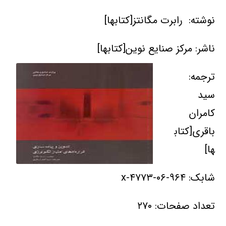
نوشته: رابرت مگانتز[کتابها]
ناشر: مرکز صنایع نوین[کتابها]
ترجمه:
سید
کامران
باقری[کتاب
ها]
شابک: ۹۶۴-۰۶-۴۷۷۳-x
تعداد صفحات: ۲۷۰