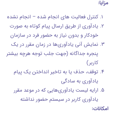
مزایا:
کنترل فعالیت های انجام شده – انجام نشده
یادآوری از طریق ارسال پیام کوتاه به صورت
خودکار و بدون نیاز به حضور فرد در سازمان
نمايش آني يادآوري‌ها در زمان مقرر در يك
پنجره جداگانه (جهت جلب توجه هرچه بيشتر
كاربر)
توقف، حذف يا به تاخير انداختن يك پيام
يادآوري به سادگی
ارايه ليست يادآوري‌هايي كه در موعد مقرر
يادآوري كاربر در سيستم حضور نداشته
امکانات: