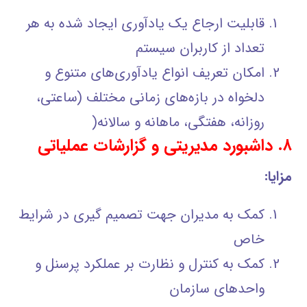
قابليت ارجاع يك يادآوري ايجاد شده به هر
تعداد از كاربران سيستم
امكان تعريف انواع يادآوري‌هاي متنوع و
دلخواه در بازه‌هاي زماني مختلف (ساعتي،
روزانه، هفتگي، ماهانه و سالانه(
۸. داشبورد مدیریتی و گزارشات عملیاتی
مزایا:
کمک به مدیران جهت تصمیم گیری در شرایط
خاص
کمک به کنترل و نظارت بر عملکرد پرسنل و
واحدهای سازمان