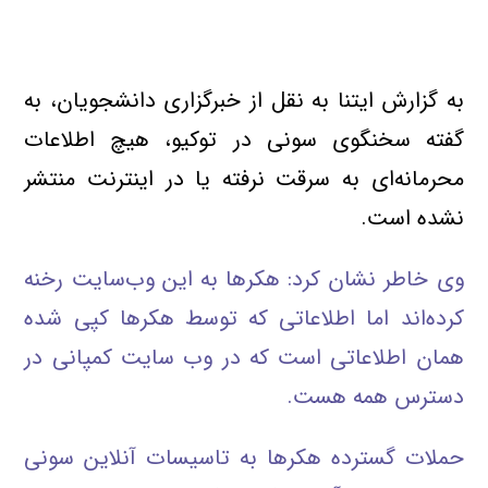
به گزارش ایتنا به نقل از خبرگزاري دانشجويان، به
گفته سخنگوي سوني در توكيو، هيچ اطلاعات
محرمانه‌اي به سرقت نرفته يا در اينترنت منتشر
نشده است.
وي خاطر نشان كرد: هكرها به اين وب‌سايت رخنه
كرده‌اند اما اطلاعاتي كه توسط هكرها كپي شده
همان اطلاعاتي است كه در وب سايت كمپاني در
دسترس همه هست.
حملات گسترده هكرها به تاسيسات آنلاين سوني