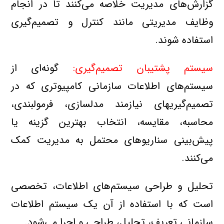
گزارش‌هاي مديريت خلاصه مي‌كنند تا در انجام
وظايف مديريتي مانند كنترل و تصميم‌گيري
استفاده شوند.
سيستم پشتيبان تصميم‌گيري
:
گونه‌اي از
سيستم‌هاي اطلاعات سازماني كامپيوتري كه در
تصميم‌گيريهاي نيازمند مدلسازي، فرمولبندي،
محاسبه، مقايسه، انتخاب بهترين گزينه يا
پيش‌بيني سناريوهاي محتمل به مديريت كمك
مي‌كنند.
تحليل و طراحي سيستم‌هاي اطلاعات، تخصصي
است كه با استفاده از آن يك سيستم اطلاعات
سازماني تعريف، تحليل، طراحي و اجرا مي‌شود.