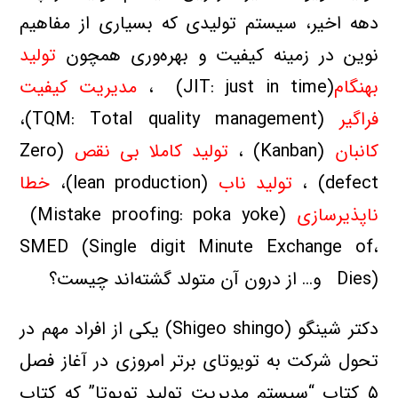
دهه اخير، سيستم توليدي که بسياري از مفاهيم
نوين در زمينه کيفيت و بهره‌وري همچون
توليد
بهنگام
(JIT: just in time) ،
مديريت کيفيت
فراگير
(TQM: Total quality management)،
کانبان
(Kanban) ،
توليد کاملا بي نقص
(Zero
defect) ،
توليد ناب
(lean production)،
خطا
ناپذيرسازي
(Mistake proofing: poka yoke)
،SMED (Single digit Minute Exchange of
Dies) و… از درون آن متولد گشته‌اند چيست؟
دکتر شينگو (Shigeo shingo) يکي از افراد مهم در
تحول شرکت به تويوتاي برتر امروزي در آغاز فصل
۵ کتاب “سيستم مديريت توليد تويوتا” که کتاب