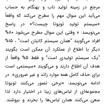
مرجع در زمينه توليد ناب و بهنگام به حساب
مي‌آيد اين سوال مهم را مطرح مي‌کند که واقعاً
«سيستم توليد تويوتا چيست؟» در پاسخ
مي‌نويسد: « وقتي اين سوال مطرح مي‌شود ۸۰%
افراد مي‌گويند “همان سيستم کانبان است” ، ۱۵%
ديگر با اطلاع از عملکرد آن ممکن است بگويند
“يک سيستم توليدي است” و فقط ۵% واقعاً از
هدف آن اطلاع دارند و مي‌گويند «سيستمي است
براي حذف کامل همه موارد زائد و غير ضروري». در
ادامه مي‌نويسد: «برخي تصور مي‌کنند تويوتا
مجموعه‌‌اي از لباس‌هاي زيبا در اختيار دارد لذا
سعي مي‌کنند همان لباس‌ها را بخرند و بپوشند.