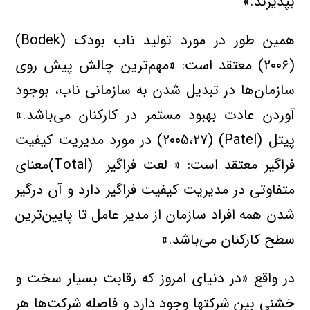
بپذيرند.»
همين طور در مورد توليد ناب بودک (Bodek)
(۲۰۰۶) معتقد است: «مهم‌ترين چالش پيش روي
سازمان‌ها در تبديل شدن به سازماني ناب، بوجود
آوردن عادت بهبود مستمر در کارکنان مي‌باشد.»
پيتل (Patel) (۲۰۰۵،۲۷) در مورد مديريت کيفيت
فراگير معتقد است: « لغت فراگير (Total)معناي
متفاوتي در مديريت کيفيت فراگير دارد و آن درگير
شدن همه افراد سازمان از مدير عامل تا پايين‌ترين
سطح کارکنان مي‌باشد.»
در واقع «در دنياي امروز که رقابت بسيار سخت و
خشني بين شرکتها وجود دارد و فاصله شرکت‌ها هر