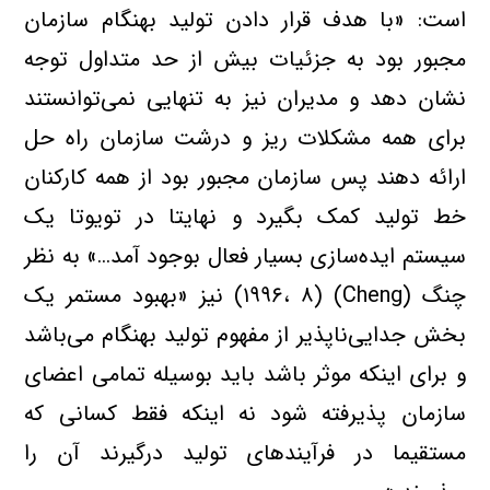
است: «با هدف قرار دادن توليد بهنگام سازمان
مجبور بود به جزئيات بيش از حد متداول توجه
نشان دهد و مديران نيز به تنهايي نمي‌توانستند
براي همه مشکلات ريز و درشت سازمان راه حل
ارائه دهند پس سازمان مجبور بود از همه کارکنان
خط توليد کمک بگيرد و نهايتا در تويوتا يک
سيستم ايده‌سازي بسيار فعال بوجود آمد…» به نظر
چنگ (Cheng) (۱۹۹۶، ۸) نيز «بهبود مستمر يک
بخش جدايي‌ناپذير از مفهوم توليد بهنگام مي‌باشد
و براي اينکه موثر باشد بايد بوسيله تمامي اعضاي
سازمان پذيرفته شود نه اينکه فقط کساني که
مستقيما در فرآيندهاي توليد درگيرند آن را