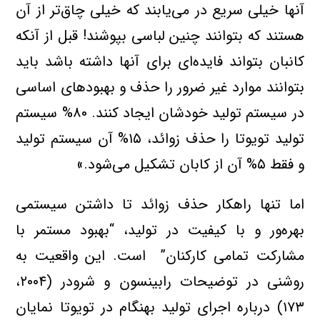
آنها خيلي سريع در مي‌يابند که خيلي چاق‌تر از آن
هستند که بتوانند چنين لباسي بپوشند! قبل از آنکه
کانبان بتواند فايده‌اي براي آنها داشته باشد بايد
بتوانند موارد غير ضرور را حذف و بهبودهاي اساسي
در سيستم توليد خودشان ايجاد کنند. ۸۰% سيستم
توليد تويوتا را حذف زوائد، ۱۵% آن سيستم توليد
و فقط ۵% آن از کا‌بان تشکيل مي‌شود.»
اما تنها راهکار حذف زوائد تا داشتن سيستمي
بهره‌ور و با کيفيت در توليد، “بهبود مستمر با
مشارکت تمامي کارکنان” است. اين واقعيت به
روشني در توضيحات رابينسون و شرودر (۲۰۰۴،
۱۷۳) درباره اجراي توليد بهنگام در تويوتا نمايان