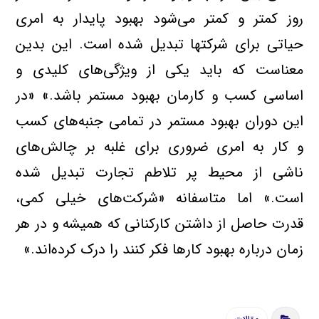
روز کمتر و کمتر مي‌شود بهبود پايدار به امري
حياتي براي شرکتها تبديل شده است. اين بدين
معناست که بايد يکي از ويژگي‌هاي کليدي و
اساسي کسب و کارمان بهبود مستمر باشد.» «در
اين دوران بهبود مستمر در تمامي جنبه‌هاي کسب
و کار به امري ضروري براي غلبه بر چالش‌هاي
ناشي از محيط پر تلاطم تجارت تبديل شده
است.» اما متاسفانه «شرکت‌هاي خيلي کمي،
قدرت حاصل از داشتن کارکناني که هميشه و در هر
زمان درباره بهبود کارها فکر کنند را درک کرده‌اند.»