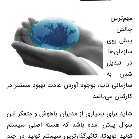
مهم‌ترين
چالش
پيش روي
سازمان‌ها
در تبديل
شدن به
سازماني ناب، بوجود آوردن عادت بهبود مستمر در
کارکنان مي‌باشد
شايد براي بسياري از مديران باهوش و متفکر اين
سوال پيش آمده باشد که هسته اصلي سيستم
توليد تويوتا، تاثيرگذارترين سيستم توليد در چند