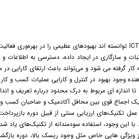
در دهه اخير، بسياري از صنايع با اجراي پروژه‌هاي ICT توانسته اند بهبودهاي ع
 کار گرفته مي شود و مي‌تواند باعث ارتقاي کارايي در 
تي که نشان دهنده وجود بهبود در کنترل و کارايي عمليات کسب
 از ويژگي هايي خاص مثل وجود ريسک بالا، دوره بازگش