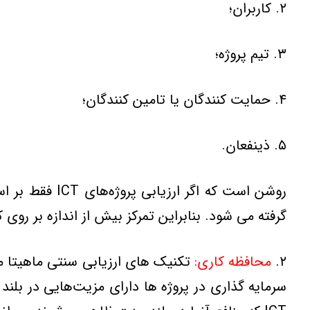
۲. کاربران؛
۳. تيم پروژه؛
۴. حمايت کنندگان يا تامين کنندگان؛
۵. ذينفعان.
روشن است که 
گرفته مي شود. بنابراين تمرکز بيش از اندازه بر روي 
۲.
محافظه کاري:
تکنيک هاي ارزيابي سنتي ماهيتا مح
سرمايه گذاري در پروژه ها داراي مزيت‌هايي در بل