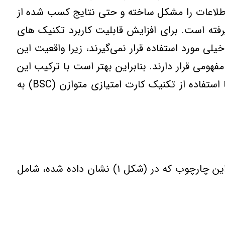
ي اطلاعات را مشکل ساخته و حتي نتايج کسب شده از
ته است. براي افزايش قابليت کاربرد تکنيک هاي
عديل شده خيلي مورد استفاده قرار نمي‌گيرند، زيرا واقعيت اين
هومي قرار دارند. بنابراين بهتر است با ترکيب اين
تکنيک‌ها و حذف نقاط ضعف آنها ارزيابي عملکرد بهتري ارائه داد. در اين مقاله به ارزيابي پروژه‌هاي ICT با استفاده از تکنيک کارت امتيازي متوازن (BSC) به
استيورات در پژوهشي به تشريح چارچوب مديريت چرخه زندگي پروژه‌هاي فناوري اطلاعات، پرداخته است. اين چارچوب که در (شکل ۱) نشان داده شده، شامل