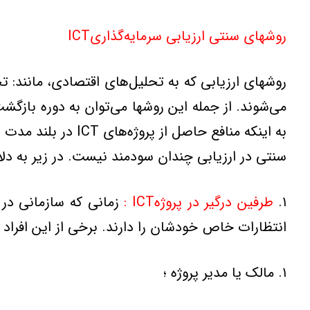
روشهاي سنتي ارزيابي سرمايه‌گذاريICT
روشهاي ارزيابي که به تحليل‌هاي اقتصادي، مانند: ت
به اينکه منافع حا
سنتي در ارزيابي چندان سودمند نيست. در زير به دلايل عدم استفاده ا
۱.
طرفين درگير در پروژهICT :
انتظارات خاص خودشان را دارند. برخي از اين افراد درگ
۱. مالک يا مدير پروژه ؛