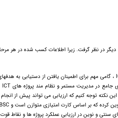
ل ديگر در نظر گرفت. زيرا اطلاعات کسب شده در هر مرحله
پذيرش رويکرد مديريت چرخه زندگي پروژه هاي ICT ، گامي مهم براي اطمينان يافت
ICT
زم است به اين نکته توجه کنيم که ارزيابي مي تواند پيش از ا