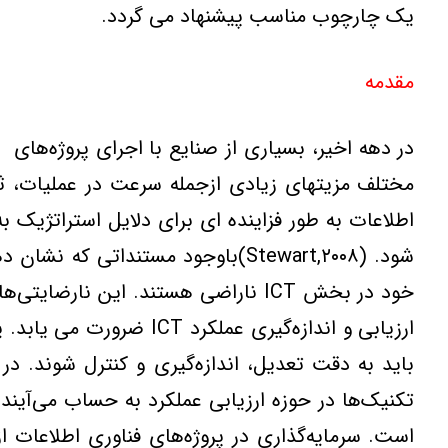
یك چارچوب مناسب پیشنهاد می گردد.
مقدمه
اطلاعات به طور فزاينده اي براي دلايل استراتژيک به
شود. (Stewart,۲۰۰۸)باوجود مستندا
است. سرمايه‌گذاري در پروژه‌هاي فناوري اطلاعات