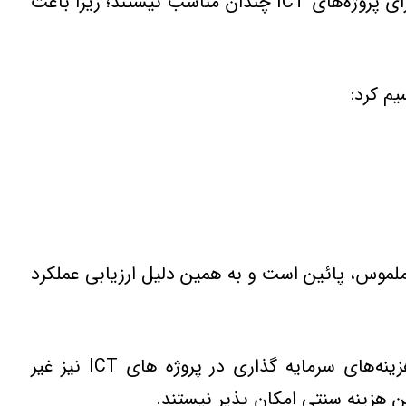
ICT که منافع آنها در بلند مدت ظاهر مي‌شوند بحراني تر است. در نهايت راه‌حلهاي کوتاه مدت و زود بازده براي پروژه‌هاي ICT چندان مناسب نيستند؛ زيرا باعث
ملموس، پائين است و به همين دليل ارزيابي عملکرد
گرچه هزينه‌ها نسبت به مزيتها راحت‌تر اندازه‌گيري مي‌شوند، ولي بخش اعظم هزينه‌هاي سرمايه گذاري در پروژه هاي ICT نيز غير