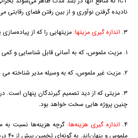
ناديده گرفتن نوآوري و از بين رفتن فضاي رقابتي مي
۳.
اندازه گيري مزيتها:
مزيتهايي را که از پياده‌سازي پروژه‌هاي ICT حاصل مي‌شوند، مي‌توان 
۱. مزيت ملموس، که به آساني قابل شناسايي و کمي کردن هستند؛
۲. مزيت غير ملموس، که به وسيله مدير شناخته مي شوند، ولي اندازه گيري و کمي کردن آن ها مشکل است؛
۳. مزيتي که از ديد تصميم گيرندگان پنهان است. د
چنين پروژه هايي سخت خواهد بود.
۴.
اندازه گيري هزينه‌ها:
ملموس و پنهان‌اند. به گونه‌اي تخمين بيش از ۴۰ درصد هزينه‌هاي مرتبط با اجراي ICT، توسط روشهاي تخمين هزينه سنتي امکان پذير نيستند.