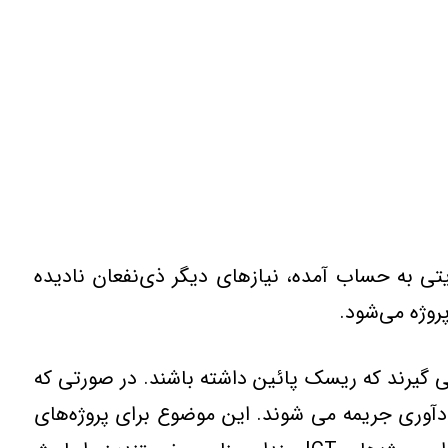
قط هدفهاي مديريتي به حساب آمده، نيازهاي ديگر ذي‌نفعان ناديده
روژه مي‌شود.
مي گيرند که ريسک پائين داشته باشند. در صورتي که
دآوري جريمه مي شوند. اين موضوع براي پروژه‌هاي