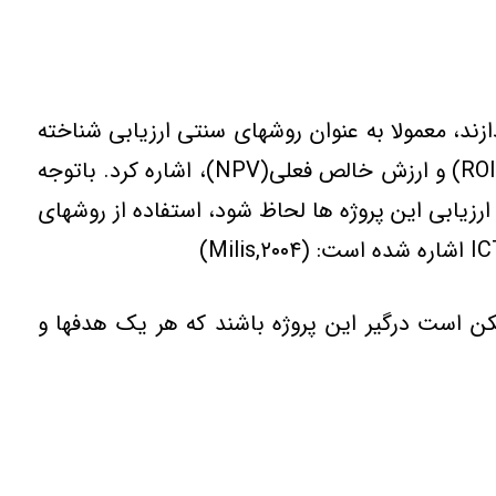
زند، معمولا به عنوان روشهاي سنتي ارزيابي شناخته
مي‌شوند. از جمله اين روشها مي‌توان به دوره بازگشت (PP) نرخ بازگشت داخلي(IRR) نرخ بازگشت سرمايه(ROI) و ارزش خالص فعلي(NPV)، اشاره کرد. باتوجه
آنها بايستي در ارزيابي اين پروژه ها لحاظ شود، استفاده از روشهاي
د، افراد مختلفي ممکن است درگير اين پروژه باشند که هر يک هدفها و