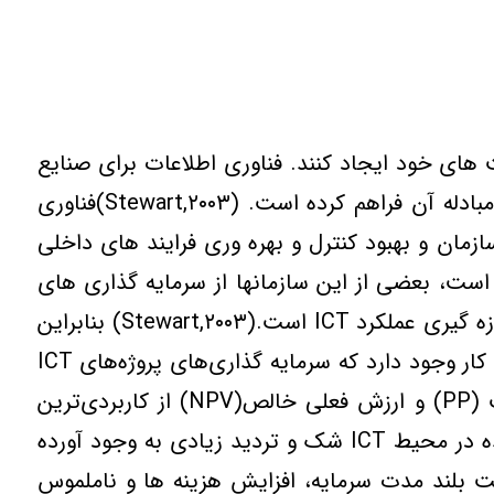
ظيمي را در بهره‌وري فعاليت هاي خود ايجاد کنند. فناوري اطلاعات براي صنايع
مختلف مزيتهاي زيادي ازجمله سرعت در عمليات، ثبات و سازگاري در ايجاد داده، دسترسي به اطلاعات و مبادله آن فراهم کرده است. (Stewart,۲۰۰۳)فناوري
سازمان و بهبود کنترل و بهره وري فرايند هاي داخلي
 و کار است، بعضي از اين سازمانها از سرمايه گذاري هاي
خود در بخش ICT ناراضي هستند. اين نارضايتي‌ها تا اندازه اي مربوط به درک محدود درباره تعريف و اندازه گيري عملکرد ICT است.(Stewart,۲۰۰۳) بنابراين
ارزيابي و اندازه‌گيري عملکرد ICT ضرورت مي يابد. يک اجماع قوي بين محافل آکادميک و صاحبان کسب و کار وجود دارد که سرمايه گذاري‌هاي پروژه‌هاي ICT
بايد به دقت تعديل، اندازه‌گيري و کنترل شوند. در عمل تکنيک‌هاي ارزيابي سنتي از قبيل دوره بازپرداخت (PP) و ارزش فعلي خالص(NPV) از کاربردي‌ترين
تکنيک‌ها در حوزه ارزيابي عملکرد به حساب مي‌آيند. با اين وجود، استفاده سودمندانه از تکنيک‌هاي ياد شده در محيط ICT شک و ترديد زيادي به وجود آورده
ت بلند مدت سرمايه، افزايش هزينه ها و ناملموس