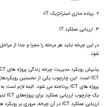
۲. پياده سازي استراتژيک IT؛
۳. ارزيابي عملکرد IT.
در اين چرخه نبايد هر مرحله را مجزا و جدا از مراح
شود.
پروژه هاي ICT پرداخته مي شود. البته لا
ارزيابي عملکرد ICT در آن چرخه، مروري بر رويکرد هاي سنتي و نوين در ارزيابي عملکرد پروژه ها و نقاط قوت و ضعف آن ها خواهيم داشت.