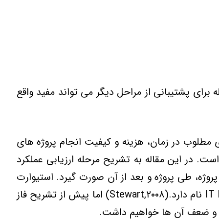
 براي پشتيباني از مراحل ديگر مي تواند مفيد واقع
ن از دستيابي به هدفهاي مطلوب در زمان، هزينه و کيفيت انجام پروژه هاي
 است. اين چارچوب يکي از نخستين رويکردهاي جامع در مديريت مستمر و نظام مند پروژه هاي ICT است. در اين مقاله به تشريح مرحله ارزيابي عملکرد
نجام پروژه، طي پروژه و بعد از آن صورت گيرد. استيوارت
يک چارچوب ارزيابي عملکرد براي پروژه‌هاي ICT تدوين کرده که بر اساس کارت امتيازي متوازن است و IT BSC نام دارد.(Stewart,۲۰۰۸) اما پيش از تشريح فاز