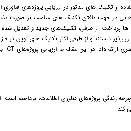
فاده از تکنيک هاي مذکور در ارزيابي پروژه‌هاي فناور
‌هايي در جهت يافتن تکنيک هاي مناسب تر صورت پذيرف
هاي ICT بايد به تعديل آن ها پرداخت. از طرفي، تکنيک‌هاي جديد و ت
ذير نيستند و از طرفي اکثر تکنيک هاي نوين در فاز مف
 کند: