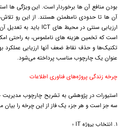
بودن منافع آن ها برخوردار است. اين ويژگي ها است
آن ها تا حدودي نامطمئن هستند. از اين رو تلاش
ارزيابي سنتي در محيط 
است که تخمين هزينه هاي ناملموس، به راحتي امکان پ
عنوان يک چارچوب مناسب پرداخته مي‌شود.
چرخه زندگي پروژه‌هاي‌ فناوري اطلاعات
سه جز است و هر جزء يک فاز از اين چرخه را بيان مي
۱. انتخاب پروژه IT ؛