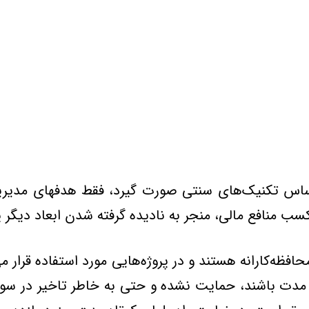
اگر ارزيابي پروژه‌هاي ICT فقط بر اساس تکنيک‌هاي سنتي صورت گيرد، ف
کسب منافع مالي، منجر به ناديده گرفته شدن ابعاد ديگر پ
افظه‌کارانه هستند و در پروژه‌هايي مورد استفاده قرار 
ند مدت باشند، حمايت نشده و حتي به خاطر تاخير در سو