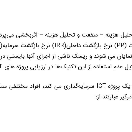
حليل هزينه – منفعت و تحليل هزينه – اثربخشي مي‌پردا
صل از پروژه‌هاي ICT در بلند مدت نمايان مي شوند و ريسک ناشي از اجراي 
ز اين تکنيک‌ها در ارزيابي پروژه هاي ICT اشاره شده است: (Milis,۲۰۰۴)
زماني که سازماني در يک پروژه ICT سرمايه‌گذاري مي کن
ير عبارتند از: