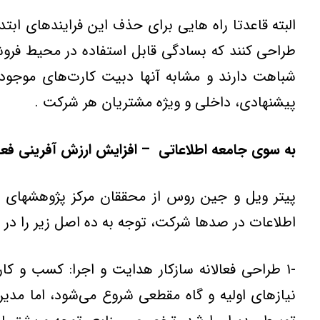
البته قاعدتا راه هايي براي حذف اين فرايندهاي ابتد
طراحي کنند که بسادگي قابل استفاده در محيط فروشگ
شباهت دارند و مشابه آنها دبيت کارت‌هاي موجود د
پيشنهادي، داخلي و ويژه مشتريان هر شركت .
به سوي جامعه اطلاعاتي – افزايش ارزش آفريني فعا
اطلاعات در صدها شركت، توجه به ده اصل زير را در اف
-۱ طراحي فعالانه سازكار هدايت و اجرا: كسب و كا
نيازهاي اوليه و گاه مقطعي شروع مي‌شود، اما مدير