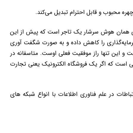
هره محبوب و قابل احترام تبديل مي‌كند.
هاي همان هوش سرشار يک تاجر است که پيش از اين
ه سرمايه‌گذاري را کاهش داده و به صورت شگفت آوري
ت و اين تنها راز موفقيت فعلي اوست. متاسفانه در
رتي است که اگر يک فروشگاه الکترونيک يعني تجارت
اطات در علم فناوري اطلاعات با انواع شبکه هاي