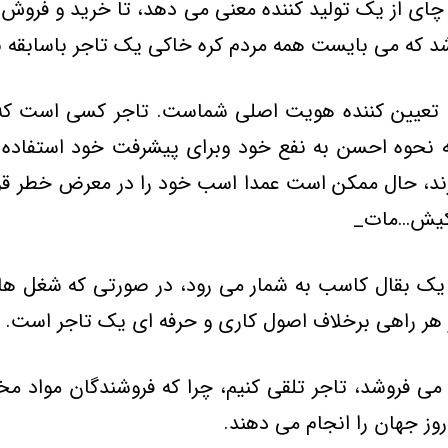
چاي از يک توليد کننده معني مي دهد، تا خريد و فروش 
شد که مي بايست همه مردم کره خاکي يک تاجر باسابقه ب
، تعيين کننده هويت اصلي شماست. تاجر کسي است که با
 به نحوه احسن به نفع خود وبراي پيشرفت خود استفاده 
ي زند، حال ممکن است عمدا اسب خود را در معرض خطر قر
. کيش…مات_
يک بقال کاسب به شمار مي رود، در صورتي که شغل ها تع
ز هر راهي برخلاف اصول کاري و حرفه اي يک تاجر است.
 مي فروشد، تاجر تلقي کنيم، چرا که فروشندگان مواد 
روز جهان را انجام مي دهند.