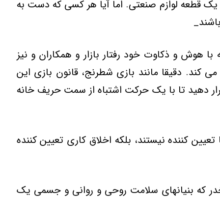
يک قطعه لوازم صنعتي. اما آيا هر کسي که دست به
اشند_
 هوش و ذکاوت خود رفتار بازار و همکاران و نيز
مي کند. دقيقا مانند بازي شطرنج، قانون بازي اين
ار دهيد تا با يک حرکت اشتباه از سمت حريف خانه
يين کننده نيستند، بلکه اخلاق کاري تعيين کننده
مخدر که بنيانهاي سلامت روحي و رواني و جسمي يک