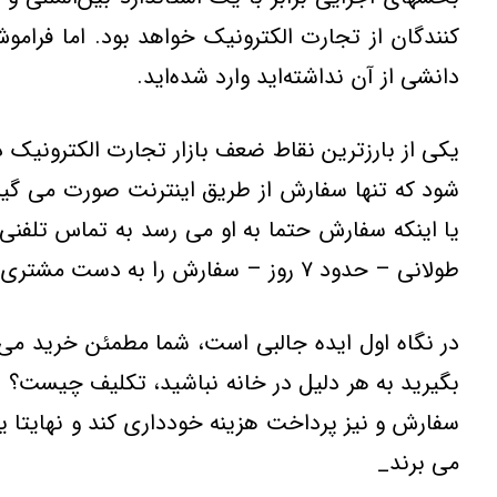
کنندگان از تجارت الكترونيك خواهد بود. اما فرامو
دانشي از آن نداشته‌ايد وارد شده‌ايد.
يکي از بارزترين نقاط ضعف بازار تجارت الکترونيک 
شود که تنها سفارش از طريق اينترنت صورت مي گير
يا اينکه سفارش حتما به او مي رسد به تماس تلفني
طولاني – حدود ۷ روز – سفارش را به دست مشتري مي رساند و همان لحظه هزينه را دريافت مي کند.
در نگاه اول ايده جالبي است، شما مطمئن خريد مي ک
بگيريد به هر دليل در خانه نباشيد، تکليف چيست؟ 
سفارش و نيز پرداخت هزينه خودداري کند و نهايتا 
مي برند_