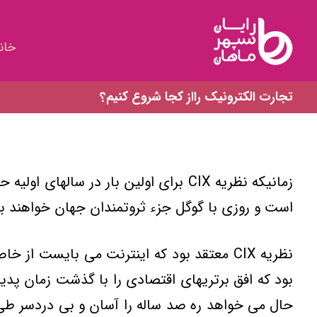
خان
تجارت الکترونيک رااز کجا شروع کنيم؟
زمانيکه نظريه CIX براي اولين بار در
است و روزي با گوگل جزء ثروتمندان جهان خواهند بو
نظريه CIX معتقد بود که اينترنت مي بايس
بود که افق برتريهاي اقتصادي را با گذشت زمان پدي