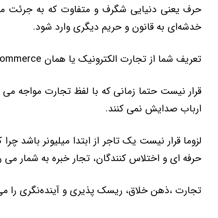
خدشه‌اي به قانون و حريم ديگري وارد شود.
تعريف شما از تجارت الکترونيک يا همان e-commerce چيست؟ تجارت اصلا يعني چه؟ يک تاجر چگونه امرار معاش مي کند؟ اصلا تاجر به چه کسي مي گويند؟
قرار نيست حتما زماني که با لفظ تجارت مواجه مي ش
ارباب صدايش نمي کنند.
لزوما قرار نيست يک تاجر از ابتدا ميليونر باشد چرا
حرفه اي و اختلاس کنندگان، تجار خبره به شمار مي ر
تجارت ،ذهن خلاق، ريسک پذيري و آينده‌نگري را مي 