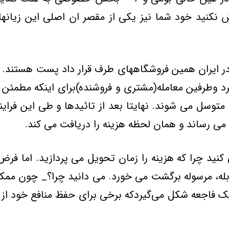
ش نکنيد خود شما نيز يکي از مقصر ان اصلي اين زيانها 
در ايران همين فروشگاههاي طرف قرار داد پست هستند. 
د وطرفين معامله(مشتري و فروشنده)براي اينكه مطمئ
 متوسل مي شوند. نهايتا بعد از تائيد‌ها و طي اين 
نيد چرا که هزينه را زمان تحويل مي پردازيد. اما فر
بله، مرسوله برگشت مي خورد. مي دانيد چرا؟_ چون ممک
يک فاجعه شكل مي‌گيردکه برخي براي حفظ منافع خود از 