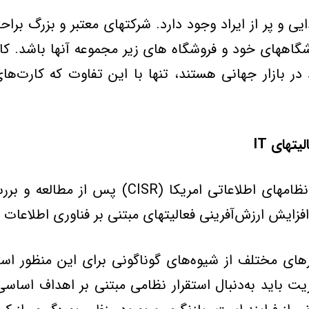
ايي و پر از ايراد وجود دارد. شرکتهاي معتبر و بزرگ برا
اههاي خود و فروشگاه هاي زير مجموعه آنها باشد. کار
ر بازار جهاني هستند، تنها با اين تفاوت که کارت‌ها
ليتهاي
IT
پيتر ويل و جين روس از محققان مركز پژوهشهاي 
زايش ارزش‌آفريني فعاليتهاي مبتني بر فناوري اطلاعات مو
رهاي مختلف از شيوه‌هاي گوناگوني براي اين منظور استف
يت بايد به‌دنبال استقرار نظامي مبتني بر اهداف اساسي