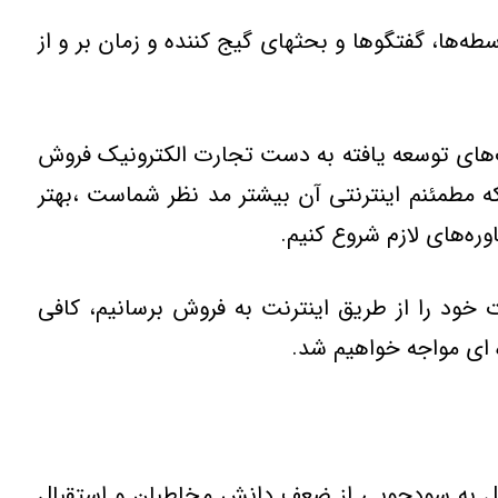
‌ها، گفتگو‌ها و بحثهاي گيج کننده و زمان بر و از
‌هاي توسعه يافته به دست تجارت الکترونيک فروش
ه مطمئنم اينترنتي آن بيشتر مد نظر شماست ،بهتر
ه‌هاي لازم شروع کنيم.
نه اي حدود ۱۵۰هزار تومان مي توانيم محصولات خود را از طريق اينترنت به فروش برسانيم، کافي
ه اي مواجه خواهيم شد.
ين حالي بومي و ۲ – بخش خصوصي به علت تمايل به سودجويي از ضعف دانش مخاطبان و استقبال