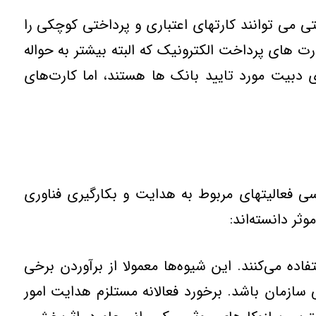
حتي مي توانند کارتهاي اعتباري و پرداختي کوچکي را
ت هاي پرداخت الکترونيک که البته بيشتر به حواله
ي دبيت مورد تاييد بانک ها هستند، اما کارت‌هاي
نظامهاي اطلاعاتي امريكا (CISR) پس از مطالعه و بررسي فعاليتهاي مربوط به هدايت و بكارگيري فناوري
ثر دانسته‌اند:
اده مي‌كنند. اين شيوه‌ها معمولا از برآوردن برخي
 سازمان باشد. برخورد فعالانه مستلزم هدايت امور