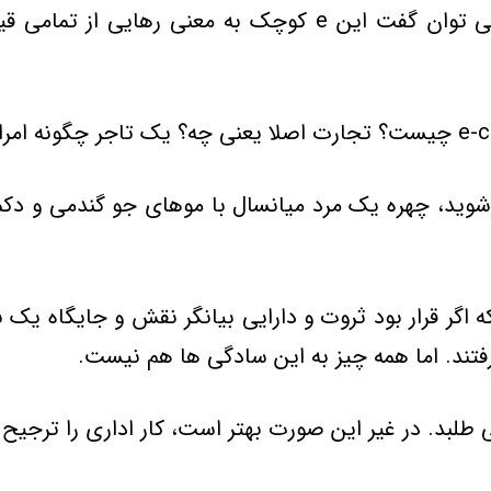
حرف يعني دنيايي شگرف و متفاوت که به جرئت مي توان گفت ا
ويد، چهره يک مرد ميانسال با موهاي جو گندمي و دکمه‌ه
 که اگر قرار بود ثروت و دارايي بيانگر نقش و جايگاه يک
فتند. اما همه چيز به اين سادگي ها هم نيست.
طلبد. در غير اين صورت بهتر است، كار اداري را ترجيح 