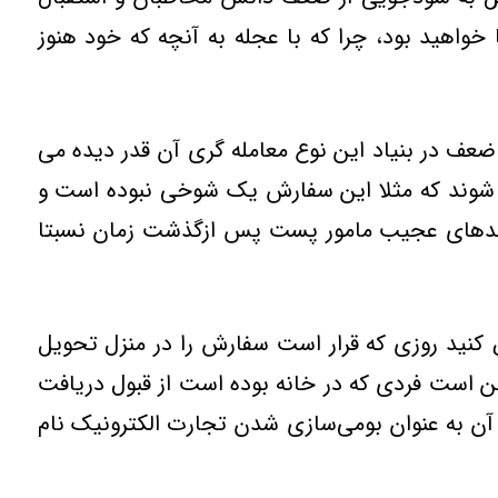
خواهيد بود، چرا که با عجله به آنچه که خود هنوز
ضعف در بنياد اين نوع معامله گري آن قدر ديده مي
ن شوند که مثلا اين سفارش يک شوخي نبوده است و
فرايندهاي عجيب مامور پست پس ازگذشت زمان نسبتا
ض کنيد روزي که قرار است سفارش را در منزل تحويل
ن است فردي که در خانه بوده است از قبول دريافت
آن به عنوان بومي‌سازي شدن تجارت الکترونيک نام