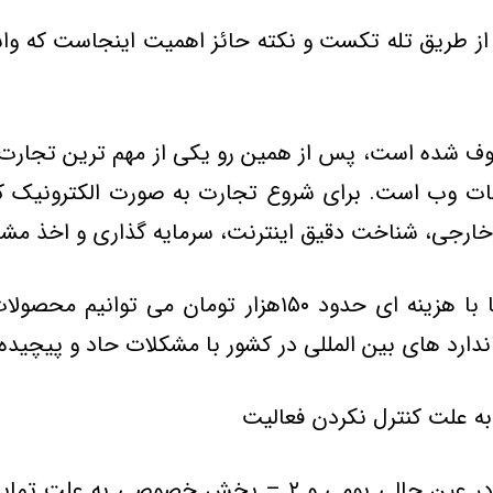
ز طريق تله تکست و نکته حائز اهميت اينجاست که واسطه
عطوف شده است، پس از همين رو يکي از مهم ترين تجارت
فحات وب است. براي شروع تجارت به صورت الکترونيک ک
ارجي، شناخت دقيق اينترنت، سرمايه گذاري و اخذ مشاور
راه اندازي يک فروشگاه اينترنتي، به صرف آنکه تنها با هزي
ندارد هاي بين المللي در کشور با مشکلات حاد و پيچيد
بخشهاي اجرايي برابر با يک استاندارد بين‌المللي و در ع