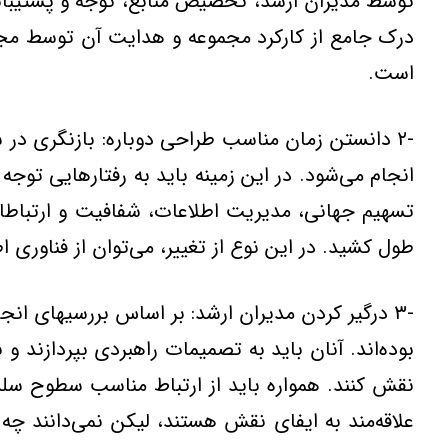
توسط مديران ارشد، تخصيص منابع، توجه و پشتيباني 
درك جامع از كاركرد مجموعه و هدايت آن توسط مجموع
است.
-۲ دانستن زمان مناسب طراحي دوباره: بازنگري در 
انجام مي‌شود. در اين زمينه بايد به رفتارهايي توجه 
تسهيم جهاني، مديريت اطلاعات، شفافيت و ارتباطات 
طول كشيد. در اين نوع از تغيير، مي‌توان از فناوري 
-۳ درگير كردن مديران ارشد: بر اساس بررسيهاي انج
بوده‌اند. آنان بايد به تصميمات راهبردي بپردازند و 
نقش كنند. همواره بايد از ارتباط مناسب سطوح سلسل
علاقه‌مند به ايفاي نقش هستند، ليكن نمي‌دانند چه