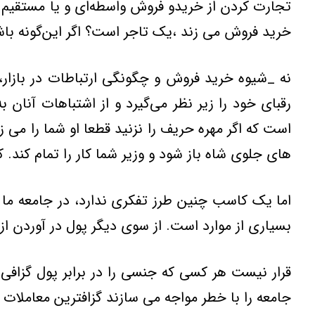
تجارت کردن از خريدو فروش واسطه‌اي و يا مستقيم 
خريد فروش مي زند ،يک تاجر است؟ اگر اين‌گونه با
نه _شيوه خريد فروش و چگونگي ارتباطات در بازار
رقباي خود را زير نظر مي‌گيرد و از اشتباهات آنان
است که اگر مهره حريف را نزنيد قطعا او شما را م
هاي جلوي شاه باز شود و وزير شما کار را تمام کند
اما يک کاسب چنين طرز تفکري ندارد، در جامعه ما 
بسياري از موارد است. از سوي ديگر پول در آوردن ا
قرار نيست هر کسي که جنسي را در برابر پول گزافي
جامعه را با خطر مواجه مي سازند گزافترين معاملات 