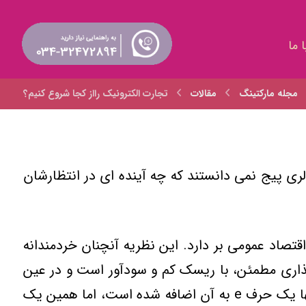
 ما
مجله مارکتینگ
مقالات
تجارت الکترونيک رااز کجا شروع کنيم؟
ن چون لري پيج نمي دانستند که چه آينده اي در انتظارشان
قتصاد عمومي بر دارد. اين نظريه آنچنان خردمندانه
 گذاري مطمئن، با ريسک کم و سودآور است و در عين
حال مي خواهد ره صد ساله را آسان و بي دردسر طي کند، به سراغ تجارت الکترونيک مي آيد، تجارتي که تنها يک حرف e به آن اضافه شده است، اما همين يک