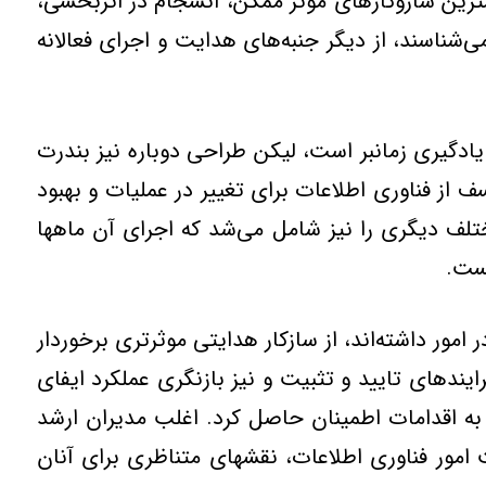
مترين سازوكارهاي موثر ممكن، انسجام در اثربخشي،
شناسند، از ديگر جنبه‌هاي هدايت و اجراي فعالانه
يادگيري زمانبر است، ليكن طراحي دوباره نيز بندرت
سف از فناوري اطلاعات براي تغيير در عمليات و بهبود
ختلف ديگري را نيز شامل مي‌شد كه اجراي آن ماهها
جست.
مور داشته‌اند، از سازكار هدايتي موثرتري برخوردار
رايندهاي تاييد و تثبيت و نيز بازنگري عملكرد ايفاي
 به اقدامات اطمينان حاصل كرد. اغلب مديران ارشد
 امور فناوري اطلاعات، نقشهاي متناظري براي آنان