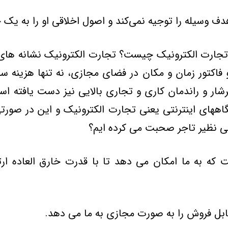
 وسيله را توجيه نمي‌کند و اصول اخلاقي او را به يک چ
ما تجارت الکترونيک چيست؟ تجارت الکترونيک نشانه 
دو فاکتور زمان و مکان در فضاي مجازي‌، نه تنها هزين
شار و راندمان کاري و تجاري بالايي نيز دست يافته اس
شگاههاي اينترنتي يعني تجارت الکترونيک و اين در صو
بي نظير تاجر صحبت مي کرده ايم؟
که به ما امکان مي دهد تا با قدرت خارق العاده ارتب
ابل فروش را به صورت مجازي به ما مي دهد.