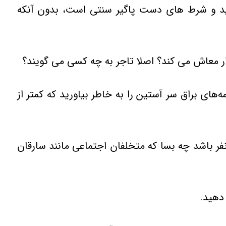
ين e کوچک به معني رهايي از تمامي قيد و شرط هاي دست پاگير سنتي است، بدون آنکه
اي براق سر آستين را به خاطر بياوريد که کمتر از
 نفر باشد چه بسا که متخلفان اجتماعي مانند سارقان
دهيد.