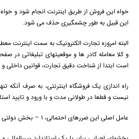
خواه اين فروش از طريق اينترنت انجام شود و خواه ا
اين قبيل به طور چشمگيري حذف مي شود.
البته امروزه تجارت الکترونيک به سمت اينترنت م
و کلا معامله کادر ها و موقعيتهاي تبليغاتي در ص
است ابتدا از شناخت دقيق تجارت، قوانين داخلي و خ
نيست و قطعا در طولاني مدت و با ورود و تاييد استا
عامل اصلي اين ضررهاي احتمالي، ۱ – بخش دولتي به علت کنترل نكردن فعاليت