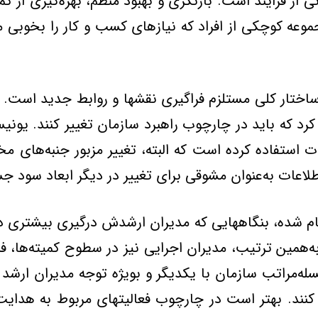
از فرايند است. بازنگري و بهبود منظم، بهره‌گيري از ك
ه كوچكي از افراد كه نيازهاي كسب و كار را بخوبي مي‌
ساختار كلي مستلزم فراگيري نقشها و روابط جديد است. 
كرد كه بايد در چارچوب راهبرد سازمان تغيير كنند. يوني
استفاده كرده است كه البته، تغيير مزبور جنبه‌هاي م
اطلاعات به‌عنوان مشوقي براي تغيير در ديگر ابعاد سود 
ام شده، بنگاههايي كه مديران ارشدش درگيري بيشتري در ا
به‌همين ترتيب، مديران اجرايي نيز در سطوح كميته‌ها، ف
ه‌مراتب سازمان با يكديگر و بويژه توجه مديران ارشد
 كنند. بهتر است در چارچوب فعاليتهاي مربوط به هدايت