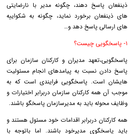
ذینفعان پاسخ دهند،‌ چگونه مدیر با نارضایتی
های ذینفعان برخورد نمايد، چگونه به شکواییه
هاي ارسالي پاسخ دهد و…
۱- پاسخگويي چیست؟
پاسخگويي،تعهد مدیران و کارکنان سازمان براي
پاسخ دادن نسبت به پیامدهای انجام مسئوليت
هايشان است. پاسخگویي فرايندي است كه به
موجب آن همه کارکنان سازمان دربرابر اختيارات و
وظایف محوله بايد به مدیرسازمان پاسخگو باشند.
همه کارکنان دربرابر اقدامات خود مسئول هستند و
باید پاسخگوی مدیرخود باشند. اما باتوجه با