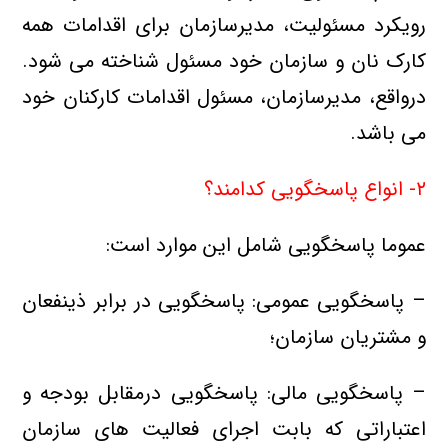
رویکرد مسئوليت، مديرسازمان براي اقدامات همه
کارک
نان و سازمان خود مسئول شناخته مي شود.
درواقع، مدیرسازمان، مسئول اقدامات کارکنان خود
مي باشد.
۲- انواع پاسخگويي کدامند؟
عموما پاسخگويي شامل این موارد است:
– پاسخگويي عمومي: پاسخگويي در برابر ذینفعان
و مشتریان سازمان؛
– پاسخگويي مالي: پاسخگويي درمقابل بودجه و
اعتباراتی که بابت اجراي فعالیت های سازمان