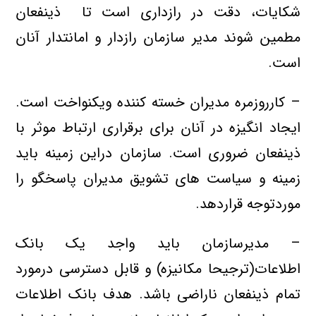
شکایات، دقت در رازداری است تا ذینفعان
مطمین شوند مدیر سازمان رازدار و امانتدار آنان
است.
– کارروزمره مدیران خسته كننده ويكنواخت است.
ايجاد انگيزه در آنان براي برقراري ارتباط موثر با
ذینفعان ضروري است. سازمان دراين زمينه بايد
زمینه و سیاست های تشويق مدیران پاسخگو را
موردتوجه قراردهد.
– مدیرسازمان بايد واجد يك بانك
اطلاعات(ترجیحا مكانيزه) و قابل دسترسي درمورد
تمام ذینفعان ناراضي باشد. هدف بانك اطلاعات