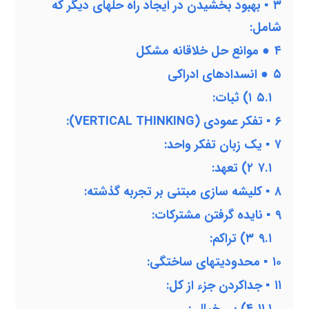
۳
▪ بهبود بخشیدن در ایجاد راه حلهای دیگر كه
شامل:
۴
● موانع حل خلاقانه مشكل
۵
● انسدادهای ادراكی
۵.۱
۱) ثبات:
۶
▪ تفكر عمودی (VERTICAL THINKING):
۷
▪ یك زبان تفكر واحد:
۷.۱
۲) تعهد:
۸
▪ كلیشه سازی مبتنی بر تجربه گذشته:
۹
▪ نایده گرفتن مشتركات:
۹.۱
۳) تراكم:
۱۰
▪ محدودیتهای ساختگی:
۱۱
▪ جداكردن جزء از كل: