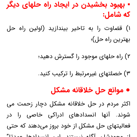
▪ بهبود بخشیدن در ایجاد راه حلهای دیگر
كه شامل:
۱) قضاوت را به تاخیر بیندازید (اولین راه حل
بهترین راه حل)؛
۲) راه حلهای موجود را گسترش دهید؛
۳) خصلتهای غیرمرتبط را تركیب كنید.
● موانع حل خلاقانه مشكل
اكثر مردم در حل خلاقانه مشكل دچار زحمت می
شوند. آنها انسدادهای ادراكی خاصی را در
فعالیتهای حل مشكل از خود بروز می‌دهند كه حتی
از وجودشان آگاه نیستند. این انسدادها عمدتا”