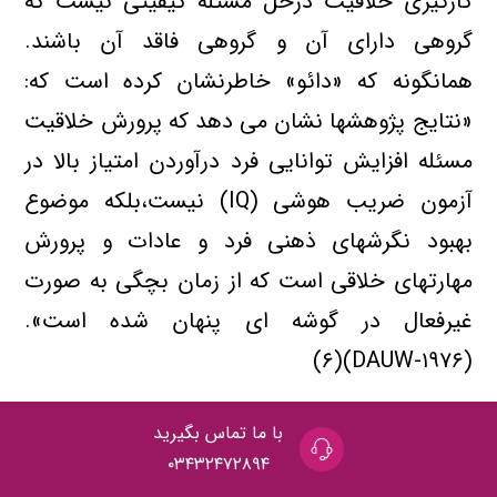
كارگیری خلاقیت درحل مسئله كیفیتی نیست كه
گروهی دارای آن و گروهی فاقد آن باشند.
همانگونه كه «دائو» خاطرنشان كرده است كه:
«نتایج پژوهشها نشان می دهد كه پرورش خلاقیت
مسئله افزایش توانایی فرد درآوردن امتیاز بالا در
آزمون ضریب هوشی (IQ) نیست،بلكه موضوع
بهبود نگرشهای ذهنی فرد و عادات و پرورش
مهارتهای خلاقی است كه از زمان بچگی به صورت
غیرفعال در گوشه ای پنهان شده است».
(DAUW-۱۹۷۶)(۶)
پژوهشگران به طوركلی هم رأی هستند كه حل
با ما تماس بگیرید
خلاق مشكل چهار مرحله دارد:
۰۳۴۳۲۴۷۲۸۹۴