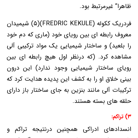
ظاهرا” غیرمرتبط بود.
فردریك ككوله (FREDRIC KEKULE)(۵) شیمیدان
معروف رابطه ای بین رویای خود (ماری كه دم خود
را بلعید) و ساختار شیمیایی یك مواد تركیبی آلی
مشاهده كرد. (كه درنظر اول هیچ رابطه ای بین
رویای ساختار شیمیایی وجود ندارد) این درون
بینی خلاق او را به كشف این پدیده هدایت كرد كه
تركیبات آلی مانند بنزین به جای ساختار باز دارای
حلقه های بسته هستند.
۳) تراكم:
انسدادهای ادراكی همچنین درنتیجه تراكم و