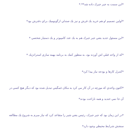
*اين سمت به جير جيرك داده شد**.*
*اولين تصميم او هم خريد يك فرش و نيز يك صندلي ارگونوميك براي دفترش بود*
*اين مسئول جديد يعني جير جيرك هم به يك عدد كامپيوتر و يك دستيار شخصي *
*كه از واحد قبلي اش آورده بود، به منظور كمك به برنامه بهينه سازي استراتژيك *
*كنترل كارها و بودجه نياز پيدا كرد*
*اكنون واحدي كه مورچه در آن كار مي كرد به مكان غمگيني تبديل شده بود كه ديگر هيچ كسي در
آن جا نمي خنديد و همه ناراحت بودند*
*در اين زمان بود كه جير جيرك، رئيس يعني شير را متقاعد كرد كه نياز مبرم به شروع يك مطالعه
سنجش شرايط محيطي وجود دارد*