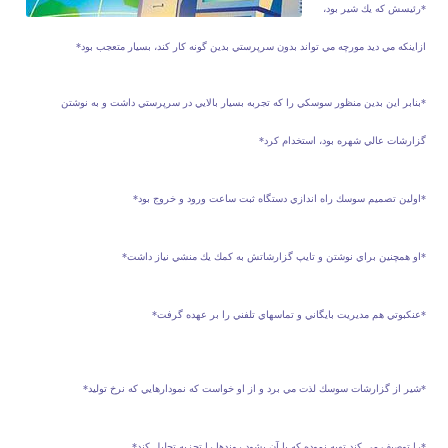
*رئيسش كه يك شير بود،
ازاينكه مي ديد مورچه مي تواند بدون سرپرستي بدين گونه كار كند، بسيار متعجب بود*
*بنابر اين بدين منظور سوسكي را كه تجربه بسيار بالايي در سرپرستي داشت و به نوشتن
گزارشات عالي شهره بود، استخدام كرد*
*اولين تصميم سوسك راه اندازي دستگاه ثبت ساعت ورود و خروج بود*
*او همچنين براي نوشتن و تايپ گزارشاتش به كمك يك منشي نياز داشت*
*عنكبوتي هم مديريت بايگاني و تماسهاي تلفني را بر عهده گرفت*
*شير از گزارشات سوسك لذت مي برد و از او خواست كه نمودارهايي كه نرخ توليد*
*را توصيف مي كند تهيه نموده كه با آن بشود روندها را تجزيه تحليل كند*