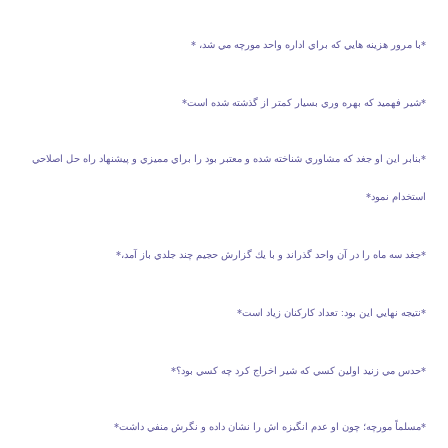
*با مرور هزينه هايي كه براي اداره واحد مورچه مي شد، *
*شير فهميد كه بهره وري بسيار كمتر از گذشته شده است*
*بنابر اين او جغد كه مشاوري شناخته شده و معتبر بود را براي مميزي و پيشنهاد راه حل اصلاحي
استخدام نمود*
*جغد سه ماه را در آن واحد گذراند و با يك گزارش حجيم چند جلدي باز آمد،*
*نتيجه نهايي اين بود: تعداد كاركنان زياد است*
*حدس مي زنيد اولين كسي كه شير اخراج كرد چه كسي بود؟*
*مسلماً مورچه؛ چون او عدم انگيزه اش را نشان داده و نگرش منفي داشت*