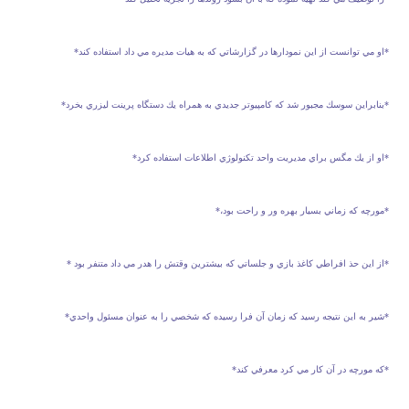
*او مي توانست از اين نمودارها در گزارشاتي كه به هيات مديره مي داد استفاده كند*
*بنابراين سوسك مجبور شد كه كامپيوتر جديدي به همراه يك دستگاه پرينت ليزري بخرد*
*او از يك مگس براي مديريت واحد تكنولوژي اطلاعات استفاده كرد*
*مورچه كه زماني بسيار بهره ور و راحت بود،*
*از اين حذ افراطي كاغذ بازي و جلساتي كه بيشترين وقتش را هدر مي داد متنفر بود *
*شير به اين نتيجه رسيد كه زمان آن فرا رسيده كه شخصي را به عنوان مسئول واحدي*
*كه مورچه در آن كار مي كرد معرفي كند*