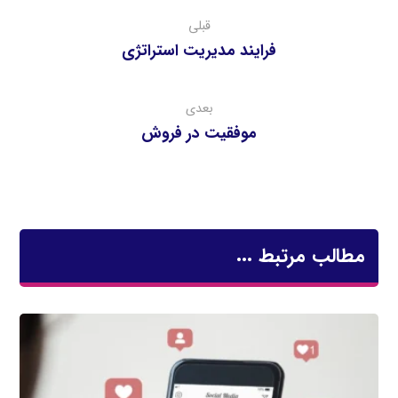
قبلی
فرايند مديريت استراتژي
بعدی
موفقيت در فروش
مطالب مرتبط ...