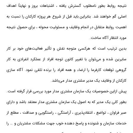
نتیجه روابط بطور نامطلوب گسترش یافته ، اشتباهات بروز و نهایتاً اهداف
اصلی گم خواهند شد. بنابراین باید قبل از شروع هر پروژه كاركنان را نسبت به
اهمیت روابط متقابل در انجام وظایف و مسئولیت‌ محوله ، برای حصول نتیجه
مورد انتظار آگاه ساخت.
بدین ترتیب است كه هركسی متوجه نقش و تأثیر فعالیت‌های خود بر كار
سایرین شده و می‌توان با تغییر كانون توجه افراد از عملكرد انفرادی به كار
گروهی توقعات كارفرما را ارضاء و همه افراد را برنده تلقی نمود. آگاه سازی
كاركنان از وظایف یك مدیر مشتری مدار می‌باشد.
پیش ازاین خصوصیات یك سازمان مشتری مدار مورد بررسی قرار گرفته است.
بطور كلی یك مدیر كه به اصول یك سازمان مشتری مدار معتقد باشد و دارای
صبر فراوان ، تواضع ، انتقادپذیری ، آراستگی ، راستگویی و صداقت ، مطلع از
خدمات سازمان و شنونده و پاسخ دهنده خوب جهت مشكلات مشتریان و … را