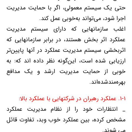
حتي يك سيستم معمولي، اگر با حمايت مديريت
اجرا شود، مي‌تواند به‌خوبي عمل كند.
اغلب سازمانهايي كه داراي سيستم مديريت
عملکرد اثر بخش هستند، در برابر سازمانهايي كه
اثربخشي سيستم مديريت عملكرد در آنها پايين‌تر
ارزيابي شده است، اين‌گونه نظر داده اند كه: به
خوبي از حمايت مديريت ارشد و يک مدافع
بهره‌مندشده‌‌اند.
۱-۱. عملكرد رهبران در شركتهايي با عملكرد بالا:
_ انتظارات خود را از نظام مديريت عملكرد
مشخص كرده، بين عملكرد خوب وبد، تفاوت قائل
مي شوند.