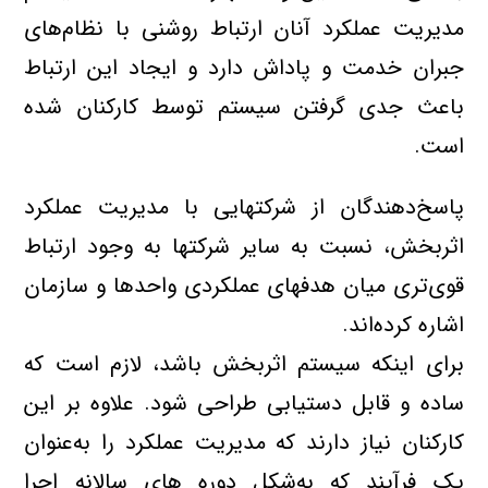
مديريت عملكرد آنان ارتباط روشني با نظام‌هاي
جبران خدمت و پاداش دارد و ايجاد اين ارتباط
باعث جدي گرفتن سيستم توسط كاركنان شده
است.
پاسخ‌دهندگان از شركتهايي با مديريت عملكرد
اثربخش، نسبت به ساير شركتها به وجود ارتباط
قوي‌تري ميان هدفهاي عملكردي واحدها و سازمان
اشاره كرده‌اند.
براي اينكه سيستم اثربخش باشد، لازم است كه
ساده و قابل دستيابي طراحي شود. ‌علاوه بر اين
كاركنان نياز دارند كه مديريت عملكرد را به‌عنوان
يك فرآيند كه به‌شكل دوره‌ هاي سالانه اجرا