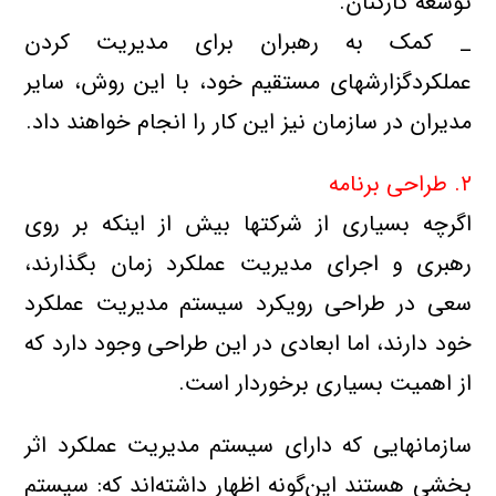
توسعه كاركنان.
_ كمك به رهبران براي مديريت كردن
عملکردگزارشهاي مستقيم خود، با اين روش، ساير
مديران در سازمان نيز اين كار را انجام خواهند داد.
۲. طراحي برنامه
اگرچه بسياري از شركتها بيش از اينكه بر روي
رهبري و اجراي مديريت عملكرد زمان بگذارند،
سعي در طراحي رويكرد سيستم مديريت عملكرد
خود دارند، اما ابعادي در اين طراحي وجود دارد كه
از اهميت بسياري برخوردار است.
سازمانهايي كه داراي سيستم مديريت عملكرد اثر
بخشي هستند اين‌گونه اظهار داشته‌اند كه: سيستم