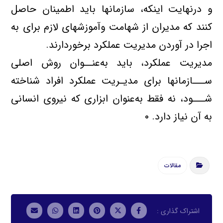
و درنهايت اينكه، سازمانها بايد اطمينان حاصل
كنند كه مديران از شهامت وآموزشهاي لازم براي به
اجرا در آوردن مديريت عملكرد برخوردارند.
مديريت عملكرد، بايد به‌عنــوان روش اصلي
ســـازمانها براي مديـريت عملكرد افراد شناخته
شـــود، نه فقط به‌عنوان ابزاري كه نيروي انساني
به آن نياز دارد. ۰
مقالات