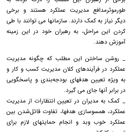
طورموثرمدافع مديريت عملكرد هستند و برخي
ديگر نياز به كمك دارند‌. سازمانها مي توانند با طي
كردن اين مراحل‌، به رهبران خود در اين زمينه
آموزش‌ دهند.
_ روشن ساختن اين مطلب كه چگونه مديريت
عملكرد در فرآيندهاي کلان مديريت كسب و كار و
به ويژه تعيين هدفهاي بودجه‌بندي و پاسخگويي
در برابر آنها جاي مي گيرد.
_ كمك به مديران در تعيين انتظارات از مديريت
عملكرد، همسوسازي هدفها، تفاوت قائل‌شدن بين
عملكرد خوب وبد و انجام حمايتهاي لازم براي