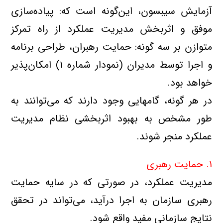
آزمايش سيبسون، اين‌گونه است كه: پياده‌سازي
موفق و اثربخش مديريت عملكرد از راه تمركز
متوازن بر سه گونه: حمايت رهبران، طراحي برنامه
و اجرا توسط مديران (نمودار شماره ۱) امكان‌پذير
خواهد بود.
در هر گونه، گامهايي وجود دارند كه مي‌توانند به
طور مشخص به بهبود اثربخشي نظام مديريت
عملكرد منجر شوند.
۱. حمايت رهبري
مديريت عملكرد، در صورتي كه در سايه حمايت
رهبري سازمان به اجرا درآيد، مي‌تواند در تحقق
نتايج سازماني مفيد واقع شود.