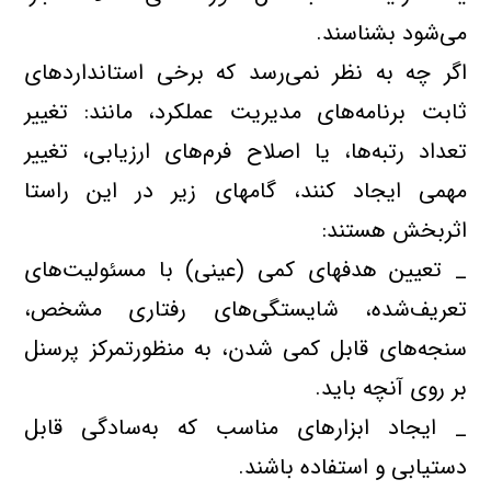
مي‌شود بشناسند.
اگر چه به نظر نمي‌رسد كه برخي استانداردهاي
ثابت برنامه‌هاي مديريت عملكرد، مانند: تغيير
تعداد رتبه‌ها، يا اصلاح فرم‌هاي ارزيابي، تغيير
مهمي ايجاد كنند، گامهاي زير در اين راستا
اثربخش هستند:
_ تعيين هدفهاي كمي (عيني) با مسئوليت‌هاي
تعريف‌شده، شايستگي‌هاي رفتاري مشخص،
سنجه‌هاي قابل کمي شدن، به منظورتمركز پرسنل
بر روي آنچه بايد.
_ ايجاد ابزارهاي مناسب كه به‌سادگي قابل
دستيابي و استفاده باشند.