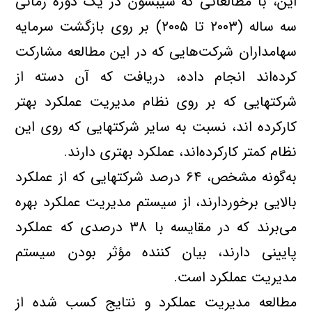
اين، با مطالعاتي كه سيبسون در يك دوره زماني
سه ساله (۲۰۰۳ تا ۲۰۰۵) بر روي بازگشت سرمايه
سهامداران شركت‌هايي كه در اين مطالعه مشاركت
كرده‌اند انجام داده، دريافت كه آن دسته از
شركتهايي كه بر روي نظام مديريت عملكرد بهتر
كاركرده اند، نسبت به ساير شركتهايي كه روي اين
نظام كمتر كاركرده‌اند، عملكرد بهتري دارند.
به‌گونه مشخص، ۶۴ درصد شركتهايي كه از عملكرد
بالايي برخوردارند، از سيستم مديريت عملكرد بهره
مي‌برند كه در مقايسه با ۳۸ درصدي كه عملکرد
پاييني دارند، بيان كننده مؤثر بودن سيستم
مديريت عملكرد است.
مطالعه مديريت عملكرد و نتايج كسب شده از