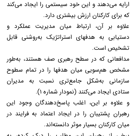
ارايه مي‌دهند و اين خود سيستمي را ايجاد مي‌كند
كه براي كاركنان ارزش بيشتري دارد.
علاوه بر آن، ارتباط ميان مديريت عملكرد و
دستيابي به هدفهاي استراتژيك به‌روشني قابل
تشخيص است.
مدافعاني كه در سطح رهبري صف هستند، به‌طور
مشخص هم‌سويي ميان هدفها را در تمام سطوح
سازماني به‌شكل جامع‌تري نسبت به مديران
ستادي ايجاد مي‌كنند (نمودار شماره ۱).
و علاوه بر اين، اغلب پاسخ‌دهندگان وجود اين
رهبران پشتيبان را در ايجاد اعتماد به فرايند در
ميان كاركنان بسيار موثر دانسته‌اند.
برخي از رهبران اين مطلب را درك كرده، به