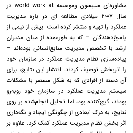
مشاوره‌اي سيبسون وموسسه world work at در
سال ۲۰۰۷ ميلادي مطالعه اي در باره مديريت
عملكرد را تهيه و منتشر كرده است. بيش از نيمي از
پاسخ‌دهندگان – كه به طورعمده از ميان مديران
ارشد با تخصص مديريت منابع‌انساني بوده‌اند –
پياده‌سازي نظام مديريت عملكرد در سازمان خود
را اثربخش توصيف كردند. انتشار اين نتايج، براي
آن دسته از افرادي كه به شكل مستمر با مشكلات
سيستم مديريت عملكرد در سازمان خود روبه‌رو
بودند، گيج‌كننده بود، اما تحليل انجام‌شده بر روي
نتايج، به درك ابعادي از چگونگي ايجاد و نگه‌داري
اثر بخش نظام مديريت عملكرد كمك كرد. علاوه بر