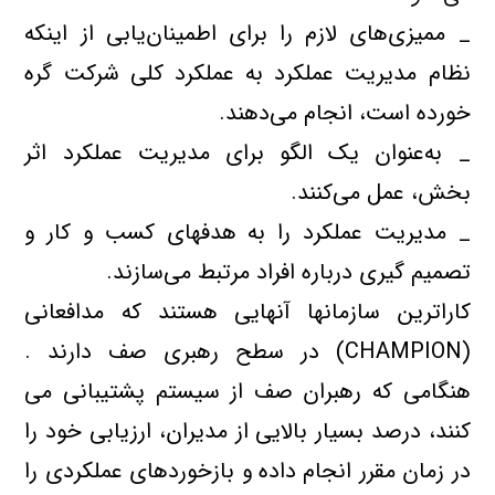
_ مميزي‌هاي لازم را براي اطمينان‌يابي از اينكه
نظام مديريت عملكرد به عملكرد كلي شركت گره
خورده است، انجام مي‌دهند.
_ به‌عنوان يك الگو براي مديريت عملكرد اثر
بخش، عمل مي‌كنند.
_ مديريت عملكرد را به هدفهاي كسب و كار و
تصميم‌ گيري درباره افراد مرتبط مي‌سازند.
كاراترين سازمانها آنهايي هستند كه مدافعاني
(CHAMPION) در سطح رهبري صف دارند .
هنگامي كه رهبران صف از سيستم پشتيباني مي
كنند، درصد بسيار بالايي از مديران، ارزيابي خود را
در زمان مقرر انجام داده و بازخوردهاي عملكردي را