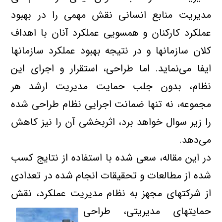
مديريت منابع انساني نقش مهمي را در بهبود
عملكرد كاركنان و همسويي عملكرد آنان با اهداف
كلان سازمانها و در نتيجه بهبود عملكرد سازمانها
ايفا مي‌نمايد. اما طراحي، استقرار و اجراي اين
نظام، بدون جلب حمايت مديريت ارشد هر
مجموعه، نه تنها ضمانت اجرايي نظام طراحي شده
را زير سوال خواهد برد، اثربخشي آن را نيز كاهش
مي‌دهد.
در اين مقاله، سعي شده با استفاده از نتايج كسب
شده از مطالعات و تحقيقات انجام شده در تعدادي
از شركتهاي مجهز به نظام مديريت عملكرد، نقش
حمايتهاي
مديريتي، طراحي