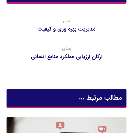
قبلی
مديريت بهره وري و كيفيت
بعدی
ارکان ارزيابي عملکرد منابع انساني
مطالب مرتبط ...