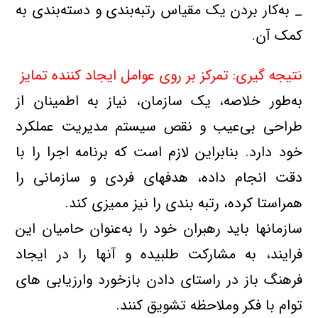
_ به‌كار بردن يك مقياس رتبه‌بندي و دسته‌بندي به
كمك آن.
نتيجه گيري: تمركز بر روي عوامل ايجاد كننده تمايز
به‌طور خلاصه، يك سازمان، نياز به اطمينان از
طراحي بي‌عيب و نقص سيستم مديريت عملكرد
خود دارد. بنابراين لازم است كه برنامه اجرا را با
دقت انجام داده، هدفهاي فردي و سازماني را
همراستا كرده، رتبه بندي را نيز مميزي کند.
سازمانها بايد رهبران خود را به‌عنوان حاميان اين
فرايند، به مشاركت طلبيده و آنها را در ايجاد
فرهنگ باز در راستاي دادن بازخورد وارزيابي هاي
توام با فكر وملاحظه تشويق كنند.