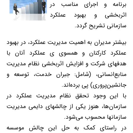
برنامه و اجراي مناسب در
اثربخشي و بهبود عملكرد
سازماني تشريح گردد.
بيشتر مديران به اهميت مديريت عملكرد، در بهبود
عملكرد کارکنان و همسوي
ي عملکرد
آنان با
هدفهاي شركت و افزايش اثربخشي نظام مديريت
منابع
‌انساني، (شامل: جبران خدمت، توسعه و
جانشين‌پروري
)
پي برده‌اند.
با اين وجود تحقق نظام مديريت عملكرد در
سازمان‌ها، هنوز يكي از چالشهاي دايمي مديريت
سازمانها محسوب مي‌شود.
در راستاي كمك به حل اين چالش موسسه