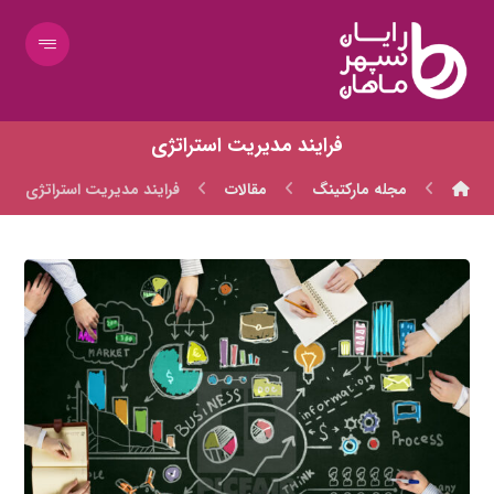
فرايند مديريت استراتژي
مجله مارکتینگ
مقالات
فرايند مديريت استراتژي