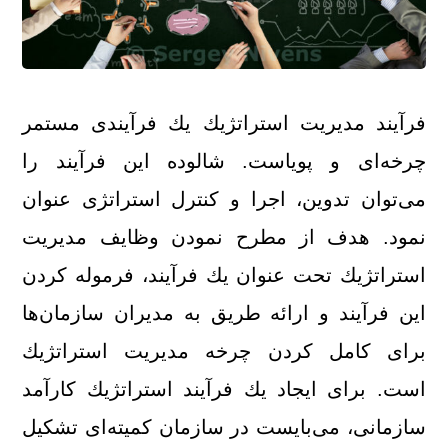
فرآیند مدیریت استراتژیك یك فرآیندی مستمر
چرخه‌ای و پویاست. شالوده این فرآیند را
می‌توان تدوین، اجرا و كنترل استراتژی عنوان
نمود. هدف از مطرح نمودن وظایف مدیریت
استراتژیك تح
ت عنوان یك فرآیند،‌ فرموله كردن
این فرآیند و ارائه طریق به مدیران سازمان‌ها
برای كامل كردن چرخه مدیریت استراتژیك
است. برای ایجاد یك فرآیند استراتژیك كارآمد
سازمانی،‌ می‌بایست در سازمان كمیته‌ای تشكیل