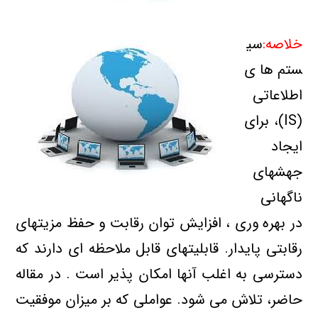
خلاصه:
سی
ستم های
اطلاعاتی
(IS)، برای
ایجاد
جهشهای
ناگهانی
در بهره وری ، افزایش توان رقابت و حفظ مزیتهای
رقابتی پایدار. قابلیتهای قابل ملاحظه ای دارند که
دسترسی به اغلب آنها امکان پذیر است . در مقاله
حاضر، تلاش می شود. عواملی که بر میزان موفقیت