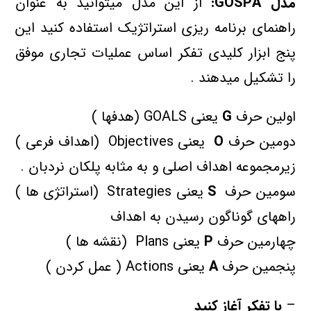
مدل
GOSPA:
از این مدل میتوانید به عنوان
راهنمای برنامه ریزی استراتژیک استفاده کنید این
پنج ابزار کلیدی تفکر اساس عملیات تجاری موفق
را تشکیل میدهند .
اولین حرف
G
یعنی GOALS (هدفها )
دومین حرف
O
‌ یعنی Objectives (اهداف فرعی )
زیرمجموعه اهداف اصلی و به مثابه پلکان نردبان .
سومین حرف
S
یعنی Strategies ‌ (استراتژی ها )
راههای گوناگون رسیدن به اهداف
چهارمین حرف
P
یعنی Plans ‌ (نقشه ها )
پنجمین حرف
A
یعنی Actions ( عمل کردن )
–
با تفکر آغاز کنید