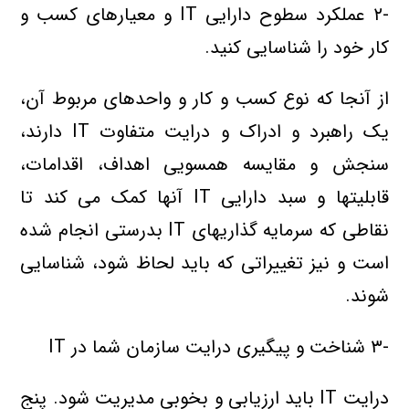
-۲ عملکرد سطوح دارايي IT و معيارهاي کسب و
کار خود را شناسايي کنيد.
از آنجا که نوع کسب و کار و واحدهاي مربوط آن،
يک راهبرد و ادراک و درايت متفاوت IT دارند،
سنجش و مقايسه همسويي اهداف، اقدامات،
قابليتها و سبد دارايي IT آنها کمک مي کند تا
نقاطي که سرمايه گذاريهاي IT بدرستي انجام شده
است و نيز تغييراتي که بايد لحاظ شود، شناسايي
شوند.
-۳ شناخت و پيگيري درايت سازمان شما در IT
درايت IT بايد ارزيابي و بخوبي مديريت شود. پنج