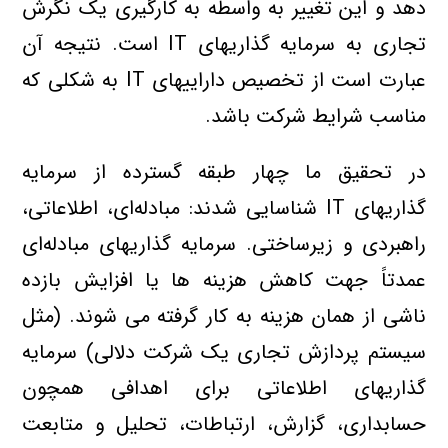
دهد و اين تغيير به واسطه به کارگيري يک نگرش
تجاري به سرمايه گذاريهاي IT است. نتيجه آن
عبارت است از تخصيص داراييهاي IT به شکلي که
مناسب شرايط شرکت باشد.
در تحقيق ما چهار طبقه گسترده از سرمايه
گذاريهاي IT شناسايي شدند: مبادله‌اي، اطلاعاتي،
راهبردي و زيرساختي‌. سرمايه گذاريهاي مبادله‌اي
عمدتاً جهت کاهش هزينه ها يا افزايش بازده
ناشي از همان هزينه به کار گرفته مي شوند. (مثل
سيستم پردازش تجاري يک شرکت دلالي) سرمايه
گذاريهاي اطلاعاتي براي اهدافي همچون
حسابداري، گزارش، ارتباطات، تحليل و متابعت