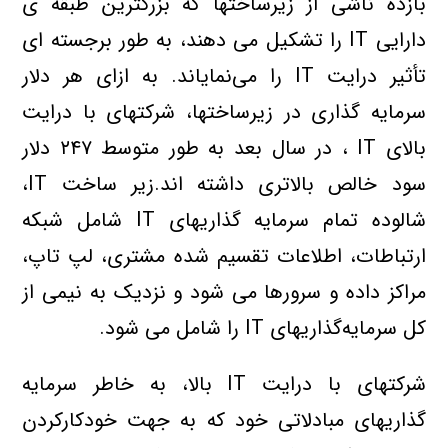
بازده ناشي از زيرساختها که بزرگترين طبقه ي
دارايي IT را تشکيل مي دهند، به طور برجسته اي
تأثير درايت IT را مي‌نماياند. به ازاي هر دلار
سرمايه گذاري در زيرساختها، شرکتهاي با درايت
بالاي IT ، در سال بعد به طور متوسط ۲۴۷ دلار
سود خالص بالاتري داشته اند.زير ساخت IT،
شالوده تمام سرمايه گذاريهاي IT شامل شبکه
ارتباطات، اطلاعات تقسيم شده مشتري، لپ تاپ،
مراکز داده و سرورها مي شود و نزديک به نيمي از
کل سرمايه‌گذاريهاي IT را شامل مي شود.
شرکتهاي با درايت IT بالا، به خاطر سرمايه
گذاريهاي مبادلاتي خود که به جهت خودکارکردن