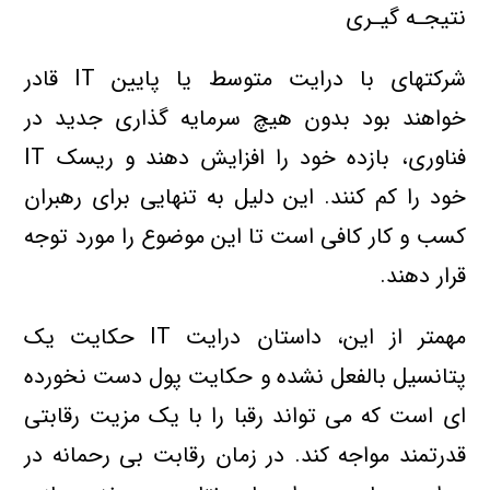
نتيجـه گيـري
شرکتهاي با درايت متوسط يا پايين IT قادر
خواهند بود بدون هيچ سرمايه گذاري جديد در
فناوري، بازده خود را افزايش دهند و ريسک IT
خود را کم کنند. اين دليل به تنهايي براي رهبران
کسب و کار کافي است تا اين موضوع را مورد توجه
قرار دهند.
مهمتر از اين، داستان درايت IT حکايت يک
پتانسيل بالفعل نشده و حکايت پول دست نخورده
اي است که مي تواند رقبا را با يک مزيت رقابتي
قدرتمند مواجه کند. در زمان رقابت بي رحمانه در