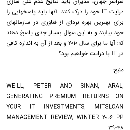
سراسر جهان، مديران بايد نتايج عدم غني سازي
درايت IT خود را درک کنند. آنها بايد پاسخهايي را
براي بهترين بهره برداي از فناوري در سازمانهاي
خود بيابند و به اين سوال بسيار جدي پاسخ دهند
که: آيا ما براي سال ۲۰۱۰ و بعد از آن به اندازه کافي
در IT با درايت خواهيم بود؟
منبع:
WEILL, PETER AND SINAN, ARAL,
GENERATING PREMIUM RETURNS ON
YOUR IT INVESTMENTS, MITSLOAN
MANAGEMENT REVIEW, WINTER ۲۰۰۶ PP
۳۹-۴۸