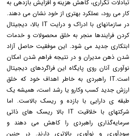
تبادلات تکراري، کاهش هزينه و افزايش بازدهي به
کار مي رود، عملکرد بهتري از خود نشان مي دهند.
در سازمانهاي با ادراک و درايت IT بالا، ديجيتال
کردن فرايندها منجر به خلق محصولات و خدمات
ابتکاري جديد مي شود. اين موفقيت حاصل آزاد
شدن ذهن مديران و در نتيجه فراهم شدن امکان
نوآوري آنان روي پايگاه اين فراگردهاي ديجيتال
است.IT راهبردي به خاطر اهداف خود که خلق
ارزش جديد کسب وکارو يا رشد است، هميشه يک
طبقه ي دارايي با بازده و ريسک بالاست. اما
شرکتهاي با خلاقيت IT بالا ريسک هاي ذاتي
سرمايه‌گذاري راهبردي را كاهش مي دهند و
سودآوري و نوآوري بالاتري دارند. در چنين