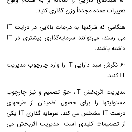
-۵ سبدهاي دارايي را سالانه و به هنگام وقوع
تغييرات عمده مجدداً وزن گذاري کنيد.
هنگامي که شرکتها به درجات بالايي در درايت IT
مي رسند، مي‌توانند سرمايه‌گذاري بيشتري در IT
داشته باشند.
-۶ نگرش سبد دارايي IT را وارد چارچوب مديريت
IT کنيد.
مديريت اثربخش IT، حق تصميم و نيز چارچوب
مسئوليتها را براي حصول اطمينان از طرحهاي
درست IT مشخص مي کند. سرمايه گذاري IT يکي
از تصميمات کليدي است. مديريت اثربخش مي