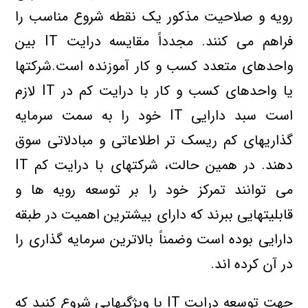
رويه و صلاحيت مذکور يک نقطه شروع مناسب را
فراهم مي کنند. مجدداً مقايسه درايت IT بين
واحدهاي متعدد کسب و کار آموزنده است.شرکتها
يا واحدهاي کسب و کار با درايت کم در IT لازم
است سبد دارايي IT خود را به سمت سرمايه
گذاريهاي کم ريسک تر اطلاعاتي و مبادلاتي سوق
دهند. در همين حالت، شرکتهاي با درايت کم IT
مي توانند تمرکز خود را بر توسعه رويه ها و
قابليتهايي ببرند که داراي بيشترين اهميت در طبقه
دارايي بوده است وضمناً بالاترين سرمايه گذاري را
در آن کرده اند.
جهت توسعه درايت IT با ويژگيهايي شروع کنيد که