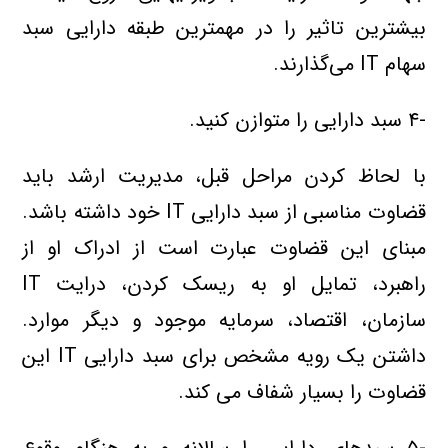
بيشترين تاثير را در مهمترين طبقه دارايي سبد
سهام IT مي‌گذارند.
-۴ سبد دارايي را متوازن کنيد.
با لحاظ کردن مراحل قبل، مديريت ارشد بايد
قضاوت مناسبي از سبد دارايي IT خود داشته باشد.
مبناي اين قضاوت عبارت است از ادراک او از
راهبرد، تمايل او به ريسک کردن، درايت IT
سازمان، اقتصاد، سرمايه موجود و ديگر موارد.
داشتن يک رويه مشخص براي سبد دارايي IT اين
قضاوت را بسيار شفاف مي كند.