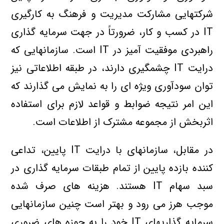
شرکتهايي مشارکت مديريت و فرهنگ به کارگيري
IT در کسب و کار، ضرورتاً در جهت سرمايه گذاري
راهبردي موفقيت آميز در IT است. سازمانهايي که
درايت IT چشمگيري دارند، در طبقه اطلاعاتي نيز
توان سودآوري ويژه اي را به نمايش مي گذارند که
اين امر نتيجه ضوابط و قواعد لازم براي استفاده
اثربخش از مجموعه مشترک از اطلاعات است.
در مقابل، سازمانهاي با درايت IT پايين، تداعي
کننده بازده پايين از تمام طبقات سرمايه گذاري در
سبد سهام IT هستند. هزينه هاي صرف شده
موجب هرز مي رود و بهتر است چنين سازمانهايي
سرمايه گذاريهاي IT خود را به حوزه هاي ضروري