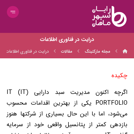
درايت در فناوري اطلاعات
مجله مارکتینگ
مقالات
درايت در فناوري اطلاعات
چكيده
اگرچه اکنون مديريت سبد دارايي (IT (IT
PORTFOLIO يکي از بهترين اقدامات محسوب
مي‌شود، اما با اين حال بسياري از شرکتها هنوز
بازدهي کمتر از پتانسيل واقعي خود از سرمايه