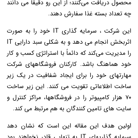
محصول دريافت مي‌کنند؛ از اين رو دقيقاً مي دانند
چه تعداد بسته غذا سفارش دهند.
اين شرکت ، سرمايه گذاري IT خود را به صورت
اثربخش انجام مي دهد و به شکلي سبد دارايي IT
را مديريت مي‌کند که دائماً با استراتژي کسب و کار
خود هماهنگ باشد. کارکنان فروشگاهها‌ي شرکت
مهارتهاي خود را براي ايجاد شفافيت در يک زير
ساخت اطلاعاتي تقويت مي کنند. اين زير ساخت
۷۰ هزار کامپيوتر را در فروشگاهها، مراکز کنترل و
سايت هاي تامين کنندگان به هم مرتبط مي کند.
اولين هدف اين مقاله اين است که نشان دهد
سرمايه گذاريهاي IT به تنهايي قادر نخواهند بود