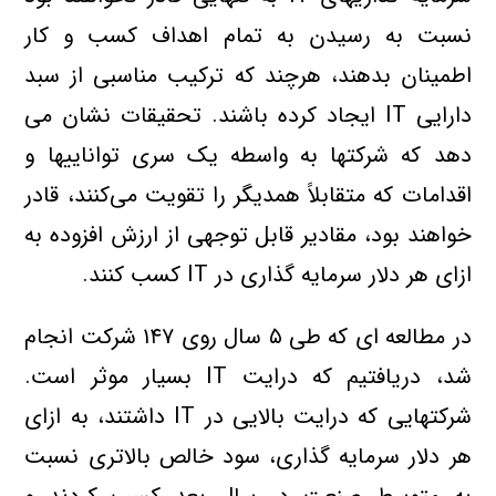
نسبت به رسيدن به تمام اهداف کسب و کار
اطمينان بدهند، هرچند که ترکيب مناسبي از سبد
دارايي IT ايجاد کرده باشند. تحقيقات نشان مي
دهد که شرکتها به واسطه يک سري تواناييها و
اقدامات که متقابلاً همديگر را تقويت مي‌کنند، قادر
خواهند بود، مقادير قابل توجهي از ارزش افزوده به
ازاي هر دلار سرمايه گذاري در IT کسب کنند.
در مطالعه اي که طي ۵ سال روي ۱۴۷ شرکت انجام
شد، دريافتيم که درايت IT بسيار موثر است.
شرکتهايي که درايت بالايي در IT داشتند، به ازاي
هر دلار سرمايه گذاري، سود خالص بالاتري نسبت