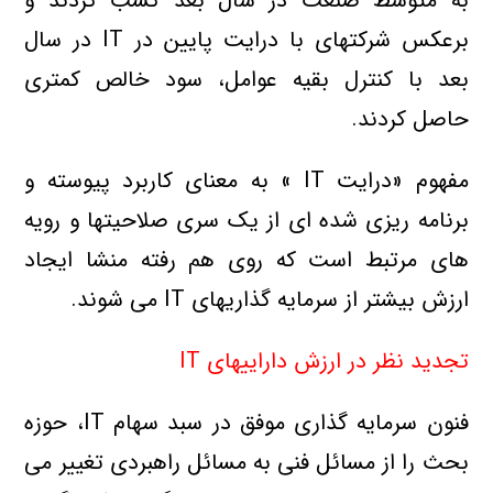
به متوسط صنعت در سال بعد کسب کردند و
برعکس شرکتهاي با درايت پايين در IT در سال
بعد با کنترل بقيه عوامل، سود خالص کمتري
حاصل کردند.
مفهوم «درايت IT » به معناي کاربرد پيوسته و
برنامه ريزي شده اي از يک سري صلاحيتها و رويه
هاي مرتبط است که روي هم رفته منشا ايجاد
ارزش بيشتر از سرمايه گذاريهاي IT مي شوند.
تجديد نظر در ارزش داراييهاي IT
فنون سرمايه گذاري موفق در سبد سهام IT، حوزه
بحث را از مسائل فني به مسائل راهبردي تغيير مي