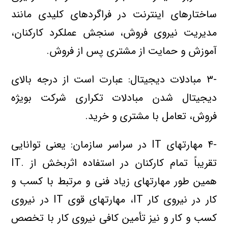
ساختارهاي اينترنت در فراگردهاي کليدي مانند
مديريت نيروي فروش، سنجش عملکرد کارکنان،
آموزش و حمايت از مشتري پس از فروش.
-۳ مبادلات ديجيتال: عبارت است از درجه بالاي
ديجيتال شدن مبادلات تکراري شرکت بويژه
فروش، تعامل با مشتري و خريد.
-۴ مهارتهاي IT در سراسر سازمان: يعني توانايي
تقريباً تمام کارکنان در استفاده اثربخش از .IT
همين طور مهارتهاي زياد فني و مرتبط با کسب و
کار در نيروي کار IT، مهارتهاي قوي IT در نيروي
کسب و کار و نيز تأمين کافي نيروي کار با تخصص