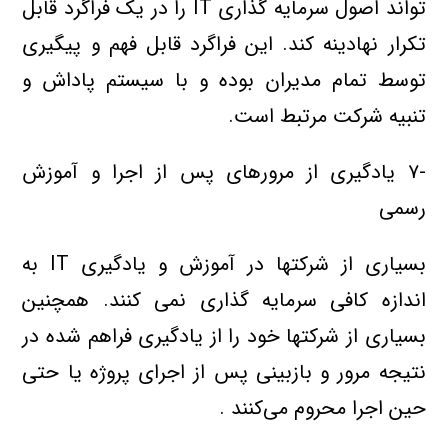
تواند اصول سرمايه گذاري IT را در يک فراگرد قابل
تکرار نهادينه کند. اين فراگرد قابل فهم و پيگيري
توسط تمام مديران بوده و با سيستم پاداش و
تنبيه شرکت مرتبط است.
-۷ يادگيري از مرورهاي پس از اجرا و آموزش
رسمي
بسياري از شرکتها در آموزش و يادگيري IT به
اندازه کافي سرمايه گذاري نمي کنند. همچنين
بسياري از شرکتها خود را از يادگيري فراهم شده در
نتيجه مرور و بازبيني پس از اجراي پروژه يا حتي
حين اجرا محروم مي‌کنند .