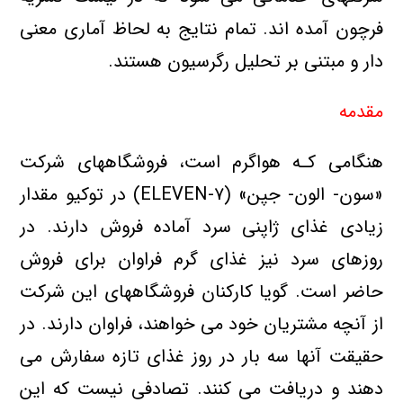
فرچون آمده اند. تمام نتايج به لحاظ آماري معني
دار و مبتني بر تحليل رگرسيون هستند.
مقدمه
هنگامي کـه هواگرم است، فروشگاههاي شرکت
«سون- الون- جپن» (۷-ELEVEN) در توکيو مقدار
زيادي غذاي ژاپني سرد آماده فروش دارند. در
روزهاي سرد نيز غذاي گرم فراوان براي فروش
حاضر است. گويا کارکنان فروشگاههاي اين شرکت
از آنچه مشتريان خود مي خواهند، فراوان دارند. در
حقيقت آنها سه بار در روز غذاي تازه سفارش مي
دهند و دريافت مي کنند. تصادفي نيست که اين