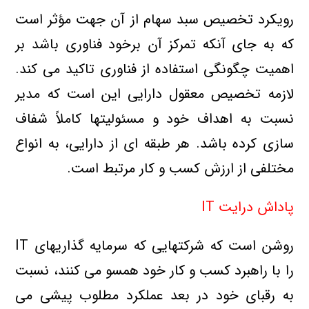
رويکرد تخصيص سبد سهام از آن جهت مؤثر است
که به جاي آنکه تمرکز آن برخود فناوري باشد بر
اهميت چگونگي استفاده از فناوري تاکيد مي کند.
لازمه تخصيص معقول دارايي اين است که مدير
نسبت به اهداف خود و مسئوليتها کاملاً شفاف
سازي کرده باشد. هر طبقه اي از دارايي، به انواع
مختلفي از ارزش کسب و کار مرتبط است.
پ
اداش درايت IT
روشن است که شرکتهايي که سرمايه گذاريهاي IT
را با راهبرد کسب و کار خود همسو مي کنند، نسبت
به رقباي خود در بعد عملکرد مطلوب پيشي مي