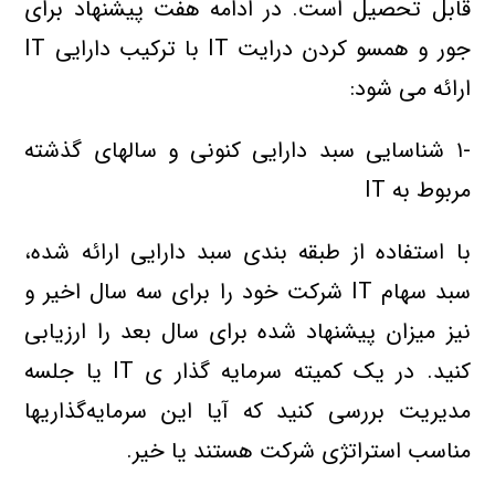
قابل تحصيل است. در ادامه هفت پيشنهاد براي
جور و همسو کردن درايت IT با ترکيب دارايي IT
ارائه مي شود:
-۱ شناسايي سبد دارايي کنوني و سالهاي گذشته
مربوط به IT
با استفاده از طبقه بندي سبد دارايي ارائه شده،
سبد سهام IT شرکت خود را براي سه سال اخير و
نيز ميزان پيشنهاد شده براي سال بعد را ارزيابي
کنيد. در يک کميته سرمايه گذار ي IT يا جلسه
مديريت بررسي کنيد که آيا اين سرمايه‌گذاريها
مناسب استراتژي شرکت هستند يا خير.