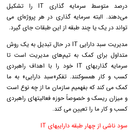
درصد متوسط سرمايه گذاري IT را تشکيل
مي‌دهند. البته سرمايه گذاري در هر پروژه‌اي مي
تواند در يک يا چند طبقه از اين طبقات جاي گيرد.
مديريت سبد دارايي IT در حال تبديل به يک روش
متداول براي کمک به تيم‌هاي مديريت است تا
سرمايه گذاريهاي IT خود را با اهداف راهبردي
كسب و كار همسوکنند. تفکر«سبد دارايي» به ما
کمک مي کند که بفهميم سازمان ما از چه نوع است
و ميزان ريسک و خصوصاً حوزه فعاليتهاي راهبردي
کسب و کار ما را تعيين مي کند.
سود ناشي از چهار طبقه داراييهاي IT