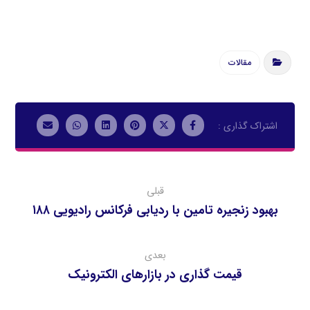
مقالات
قبلی
بهبود زنجيره تامين با رديابي فركانس راديويي ۱۸۸
بعدی
قيمت گذاري در بازارهاي الكترونيك