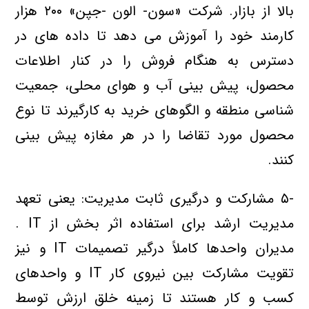
بالا از بازار. شرکت «سون- الون -جپن» ۲۰۰ هزار
کارمند خود را آموزش مي دهد تا داده هاي در
دسترس به هنگام فروش را در کنار اطلاعات
محصول، پيش بيني آب و هواي محلي، جمعيت
شناسي منطقه و الگوهاي خريد به کارگيرند تا نوع
محصول مورد تقاضا را در هر مغازه پيش بيني
کنند.
-۵ مشارکت و درگيري ثابت مديريت: يعني تعهد
مديريت ارشد براي استفاده اثر بخش از IT .
مديران واحدها کاملاً درگير تصميمات IT و نيز
تقويت مشارکت بين نيروي کار IT و واحدهاي
کسب و کار هستند تا زمينه خلق ارزش توسط