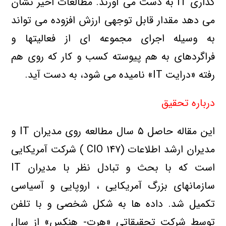
گذاري IT به دست مي آورند. مطالعات اخير نشان
مي دهد مقدار قابل توجهي ارزش افزوده مي تواند
به وسيله اجراي مجموعه اي از فعاليتها و
فراگردهاي به هم پيوسته کسب و کار که روي هم
رفته «درايت IT» ناميده مي شود، به دست آيد.
درباره تحقيق
اين مقاله حاصل ۵ سال مطالعه روي مديران IT و
مديران ارشد اطلاعات (CIO ۱۴۷ ) شرکت آمريکايي
است که با بحث و تبادل نظر با مديران IT
سازمانهاي بزرگ آمريکايي ، اروپايي و آسياسي
تکميل شد. داده ها به شکل شخصي و با تلفن
توسط شرکت تحقيقاتي «هرت- هنکس» از سال