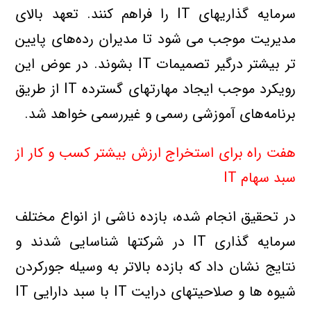
سرمايه گذاريهاي IT را فراهم کنند. تعهد بالاي
مديريت موجب مي شود تا مديران رده‌هاي پايين
تر بيشتر درگير تصميمات IT بشوند. در عوض اين
رويکرد موجب ايجاد مهارتهاي گسترده IT از طريق
برنامه‌هاي آموزشي رسمي و غيررسمي خواهد شد.
هفت راه براي استخراج ارزش بيشتر کسب و کار از
سبد سهام IT
در تحقيق انجام شده، بازده ناشي از انواع مختلف
سرمايه گذاري IT در شرکتها شناسايي شدند و
نتايج نشان داد که بازده بالاتر به وسيله جوركردن
شيوه ها و صلاحيتهاي درايت IT با سبد دارايي IT