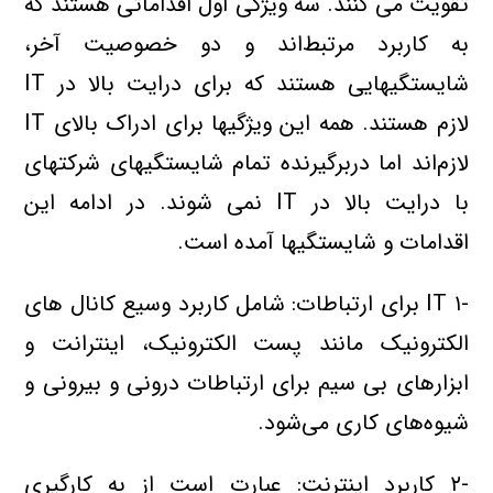
تقويت مي کنند. سه ويژگي اول اقداماتي هستند که
به کاربرد مرتبط‌اند و دو خصوصيت آخر،
شايستگيهايي هستند که براي درايت بالا در IT
لازم هستند. همه اين ويژگيها براي ادراک بالاي IT
لازم‌اند اما دربرگيرنده تمام شايستگيهاي شرکتهاي
با درايت بالا در IT نمي شوند. در ادامه اين
اقدامات و شايستگيها آمده است.
-۱ IT براي ارتباطات: شامل کاربرد وسيع کانال هاي
الکترونيک مانند پست الکترونيک، اينترانت و
ابزارهاي بي سيم براي ارتباطات دروني و بيروني و
شيوه‌هاي کاري مي‌شود.
-۲ کاربرد اينترنت: عبارت است از به کارگيري