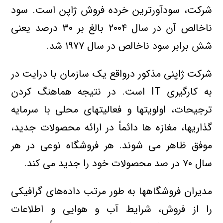
شرکت، سودآورترين خرده فروش ژاپن است. سود
ناخالص آن در سال ۲۰۰۴ بالغ بر ۳۰ درصد يعني
شش برابر سود ناخالص در سال ۱۹۷۷ شد.
شرکت ژاپني مذکور درواقع يک سازمان با درايت در
به کارگيري IT است. در نتيجه هماهنگ کردن
ترجيحات، اولويتها و فعاليتهاي محلي با سرمايه
گذاريها، مغازه ها دائماً در ارائه محصولات جديد،
موفق ظاهر مي شوند. هر فروشگاه نوعي در هر
سال ۷۰ در صد محصولات خود را جديد مي کند.
مديران فروشگاهها به طور مرتب داده‌هاي گرافيکي
را از فروش، شرايط آب و هوايي و اطلاعات