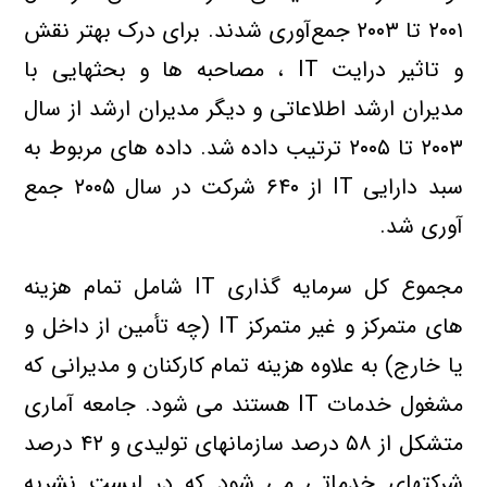
۲۰۰۱ تا ۲۰۰۳ جمع‌آوري شدند. براي درک بهتر نقش
و تاثير درايت IT ، مصاحبه ها و بحثهايي با
مديران ارشد اطلاعاتي و ديگر مديران ارشد از سال
۲۰۰۳ تا ۲۰۰۵ ترتيب داده شد. داده هاي مربوط به
سبد دارايي IT از ۶۴۰ شرکت در سال ۲۰۰۵ جمع
آوري شد.
مجموع کل سرمايه گذاري IT شامل تمام هزينه
هاي متمرکز و غير متمرکز IT (چه تأمين از داخل و
يا خارج) به علاوه هزينه تمام کارکنان و مديراني که
مشغول خدمات IT هستند مي شود. جامعه آماري
متشکل از ۵۸ درصد سازمانهاي توليدي و ۴۲ درصد
شرکتهاي خدماتي مي شود که در ليست نشريه