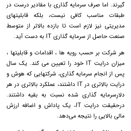
گيرند. اما صرف سرمايه گذاري با مقادير درست در
طبقات مناسب کافي نيست، بلکه قابليتهاي
مديريتي نيز لازم است تا بازده بالاتر از متوسط
صنعت حاصل از سرمايه گذاري IT به دست آيد.
هر شرکت بر حسب رويه ها ، اقدامات و قابليتها ،
ميزان درايت IT خود را تعيين مي کند. يک سال
پس از انجام سرمايه گذاري، شرکتهايي که هوش و
درايت بالاتري در IT داشتند، عملکرد بالاتري در هر
دلارِسرمايه گذاري شده نسبت به بقيه داشتند.
درحقيقت درايت IT، يک پاداش و اضافه ارزش
مالي بالايي را نتيجه مي‌دهد.