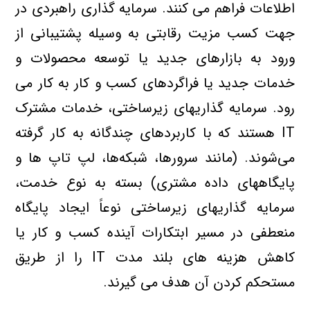
اطلاعات فراهم مي کنند. سرمايه گذاري راهبردي در
جهت کسب مزيت رقابتي به وسيله پشتيباني از
ورود به بازارهاي جديد يا توسعه محصولات و
خدمات جديد يا فراگردهاي کسب و کار به کار مي
رود. سرمايه گذاريهاي زيرساختي، خدمات مشترک
IT هستند که با کاربردهاي چندگانه به کار گرفته
مي‌شوند. (مانند سرورها، شبکه‌ها، لپ تاپ ها و
پايگاههاي داده مشتري) بسته به نوع خدمت،
سرمايه گذاريهاي زيرساختي نوعاً ايجاد پايگاه
منعطفي در مسير ابتکارات آينده کسب و کار يا
کاهش هزينه هاي بلند مدت IT را از طريق
مستحکم کردن آن هدف مي گيرند.