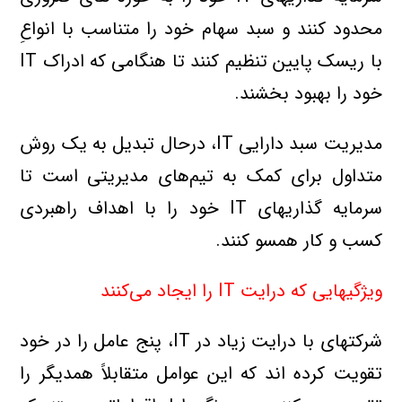
محدود کنند و سبد سهام خود را متناسب با انواعِ
با ريسک پايين تنظيم کنند تا هنگامي که ادراک IT
خود را بهبود بخشند.
مديريت سبد دارايي IT، درحال تبديل به يك روش
متداول براي كمك به تيم‌هاي مديريتي است تا
سرمايه گذاريهاي IT خود را با اهداف راهبردي
كسب و كار همسو كنند.
ويژگيهايي که درايت IT را ايجاد مي‌کنند
شرکتهاي با درايت زياد در IT، پنج عامل را در خود
تقويت کرده اند که اين عوامل متقابلاً همديگر را